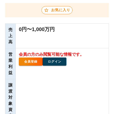
お気に入り
0円〜1,000万円
売
上
高
営
会員の方のみ閲覧可能な情報です。
業
会員登録
ログイン
利
益
譲
渡
対
象
資