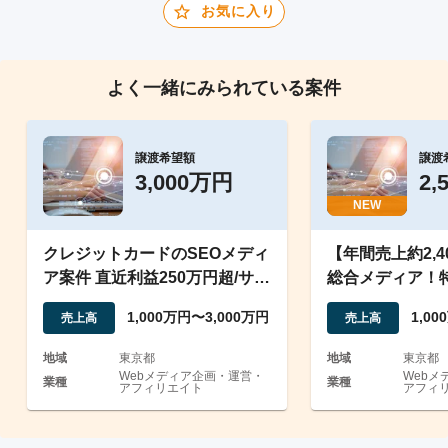
お気に入り
よく一緒にみられている案件
譲渡希望額
譲渡
3,000万円
2,
NEW
クレジットカードのSEOメディ
【年間売上約2,
ア案件 直近利益250万円超/サブ
総合メディア！
ディレクトリ運営
ッグKW上位多
1,000万円〜3,000万円
1,0
売上高
売上高
地域
東京都
地域
東京都
Webメディア企画・運営・
Webメ
業種
業種
アフィリエイト
アフィ