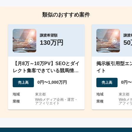
類似のおすすめ案件
譲渡希望額
譲渡
130万円
5
【月8万～10万PV】SEOとダイ
掲示板引用型エ
レクト集客できている競馬情報
イト
予想メディア
0円〜1,000万円
0円〜
売上高
売上高
地域
東京都
地域
東京都
Webメディア企画・運営・
Webメ
業種
業種
アフィリエイト
アフィ