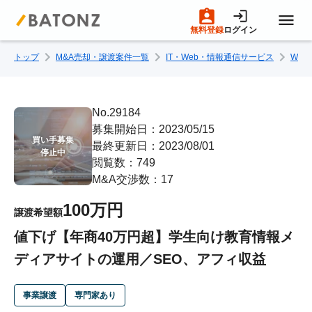
無料登録
ログイン
トップ
M&A売却・譲渡案件一覧
IT・Web・情報通信サービス
We
トップページ
M&A案件一覧
No.29184
募集開始日：2023/05/15
買い手募集

最終更新日：2023/08/01
売りたい方へ
停止中
閲覧数：749
M&A交渉数：17
買いたい方へ
100万円
譲渡希望額
値下げ【年商40万円超】学生向け教育情報メ
成約事例
ディアサイトの運用／SEO、アフィ収益
M&A専門家の方へ
事業譲渡
専門家あり