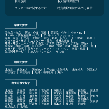
利用規約
個人情報保護方針
クッキー等に関する方針
特定商取引法に基づく表示
業種で探す
飲食店・食品
医療・介護・福祉
医薬品・化学
小売・EC
IT・Web・情報通信サービス
アパレル・ファッション
家具・家電・日用品・消費財
旅行・娯楽・レジャー
不動産
金融
広告・出版・放送
エネルギー・電力
農林水産業
建築・建設・土木・工事
製造・加工業（素材加工・加工品・部品）
製造業（機械・電機・電子部品）
輸送・運送・海運・物流
商社・卸
産廃・再生資源
美容・セルフケア・フィットネス
教育・保育
生活関連サービス
法人向けサービス
その他
地域で探す
北海道
東北地方
関東地方
甲信越・北陸地方
東海地方
関西地方
中国地方
四国地方
九州・沖縄地方
海外
都道府県で探す
北海道
青森県
岩手県
宮城県
秋田県
山形県
福島県
茨城県
栃木県
群馬県
埼玉県
千葉県
東京都
神奈川県
新潟県
富山県
石川県
福井県
山梨県
長野県
岐阜県
静岡県
愛知県
三重県
滋賀県
京都府
大阪府
兵庫県
奈良県
和歌山県
鳥取県
島根県
岡山県
広島県
山口県
徳島県
香川県
愛媛県
高知県
福岡県
佐賀県
長崎県
熊本県
大分県
宮崎県
鹿児島県
沖縄県