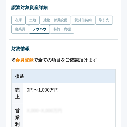
譲渡対象資産詳細
在庫
土地
建物・付属設備
賃貸借契約
取引先
従業員
ノウハウ
特許・商標
財務情報
※
会員登録
で全ての項目をご確認頂けます
損益
売
0円〜1,000万円
上
営
X,000~X,000万円
業
利