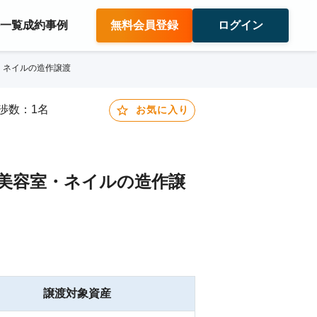
件一覧
成約事例
無料会員登録
ログイン
・ネイルの造作譲渡
交渉数：1名
お気に入り
、美容室・ネイルの造作譲
譲渡対象資産