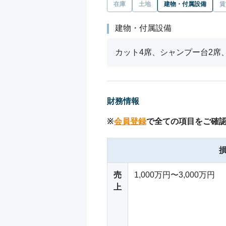
在庫
土地
建物・付属設備
賃
建物・付属設備
カット4席、シャンプー台2席
財務情報
※
会員登録
で全ての項目をご確
売
1,000万円〜3,000万円
上