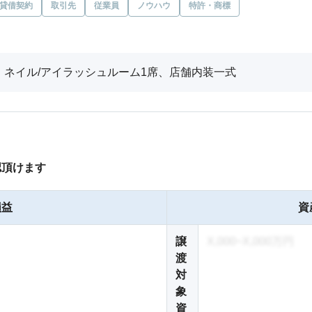
貸借契約
取引先
従業員
ノウハウ
特許・商標
、ネイル/アイラッシュルーム1席、店舗内装一式
認頂けます
損益
資
譲
X,000~X,000万円
渡
対
象
資