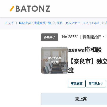
トップ
M&A売却・譲渡案件一覧
美容・セルフケア・フィットネス
No.28561｜募集開始日： 
募集終了
応相談
譲渡希望額
買い手募集

【奈良市】独
停止中
渡
事業譲渡
専門家あり
売上高