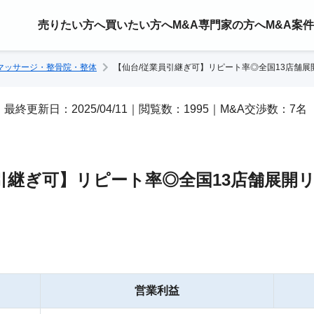
売りたい方へ
買いたい方へ
M&A専門家の方へ
M&A案
マッサージ・整骨院・整体
【仙台/従業員引継ぎ可】リピート率◎全国13店舗展
/24｜最終更新日：2025/04/11｜閲覧数：1995｜M&A交渉数：7名
引継ぎ可】リピート率◎全国13店舗展開
営業利益