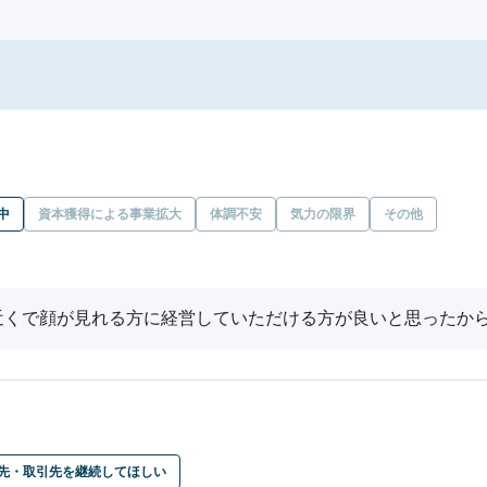
中
資本獲得による事業拡大
体調不安
気力の限界
その他
近くで顔が見れる方に経営していただける方が良いと思ったか
先・取引先を継続してほしい