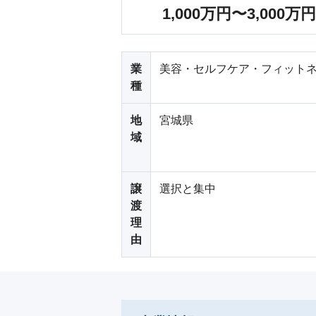
1,000万円〜3,000万円
業
美容・セルフケア・フィットネ
種
地
宮城県
域
譲
選択と集中
渡
理
由