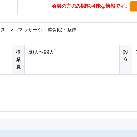
会員の方のみ閲覧可能な情報です。
ス > マッサージ・整骨院・整体
従
50人〜99人
設
業
立
員