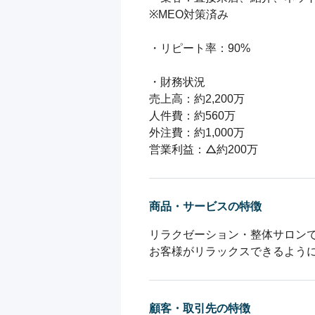
※MEO対策済み

・リピート率：90%

・財務状況

売上高：約2,200万

人件費：約560万

外注費：約1,000万

営業利益：△約200万
商品・サービスの特徴
リラクゼーション・整体サロンで
お客様がリラックスできるよう
顧客・取引先の特徴