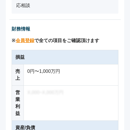
応相談
財務情報
※
会員登録
で全ての項目をご確認頂けます
損益
売
0円〜1,000万円
上
営
X,000~X,000万円
業
利
益
資産/負債