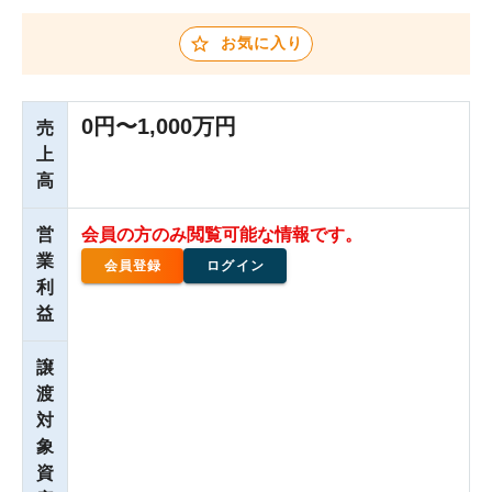
お気に入り
0円〜1,000万円
売
上
高
営
会員の方のみ閲覧可能な情報です。
業
会員登録
ログイン
利
益
譲
渡
対
象
資