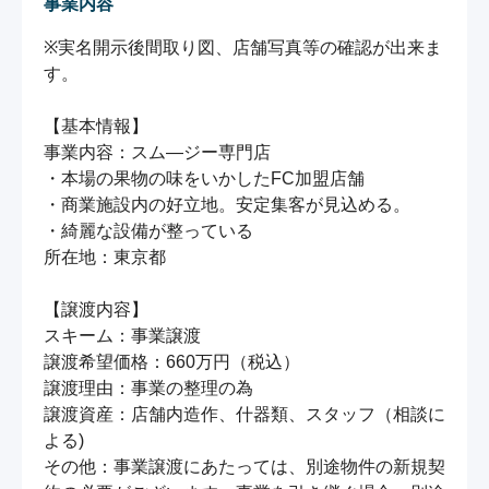
事業内容
※実名開示後間取り図、店舗写真等の確認が出来ま
す。

【基本情報】

事業内容：スム―ジー専門店

・本場の果物の味をいかしたFC加盟店舗

・商業施設内の好立地。安定集客が見込める。

・綺麗な設備が整っている

所在地：東京都

【譲渡内容】

スキーム：事業譲渡

譲渡希望価格：660万円（税込）

譲渡理由：事業の整理の為

譲渡資産：店舗内造作、什器類、スタッフ（相談に
よる)

その他：事業譲渡にあたっては、別途物件の新規契