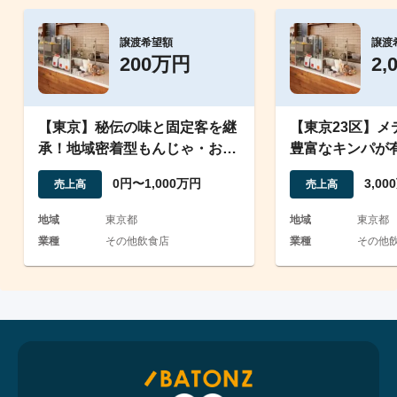
譲渡希望額
譲渡
200万円
2,
【東京】秘伝の味と固定客を継
【東京23区】メ
承！地域密着型もんじゃ・お好
豊富なキンパが
み焼き店の事業譲渡
能事務所からも
0円〜1,000万円
3,0
売上高
売上高
地域
東京都
地域
東京都
業種
その他飲食店
業種
その他飲