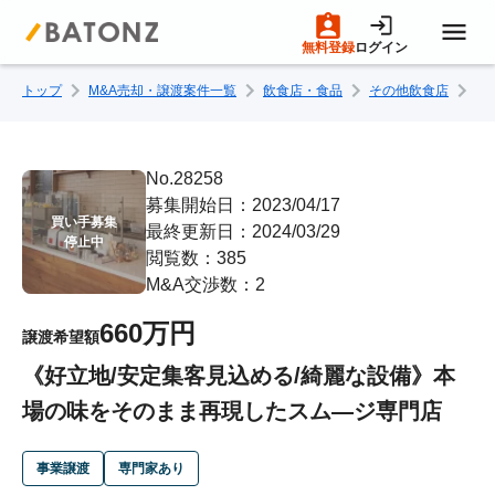
無料登録
ログイン
トップ
M&A売却・譲渡案件一覧
飲食店・食品
その他飲食店
《
トップページ
M&A案件一覧
No.28258
募集開始日：2023/04/17
買い手募集

最終更新日：2024/03/29
売りたい方へ
停止中
閲覧数：385
M&A交渉数：2
買いたい方へ
660万円
譲渡希望額
《好立地/安定集客見込める/綺麗な設備》本
成約事例
場の味をそのまま再現したスム―ジ専門店
M&A専門家の方へ
事業譲渡
専門家あり