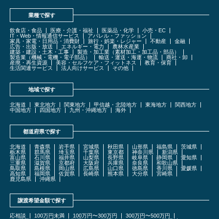
業種で探す
飲食店・食品
医療・介護・福祉
医薬品・化学
小売・EC
IT・Web・情報通信サービス
アパレル・ファッション
家具・家電・日用品・消費財
旅行・娯楽・レジャー
不動産
金融
広告・出版・放送
エネルギー・電力
農林水産業
建築・建設・土木・工事
製造・加工業（素材加工・加工品・部品）
製造業（機械・電機・電子部品）
輸送・運送・海運・物流
商社・卸
産廃・再生資源
美容・セルフケア・フィットネス
教育・保育
生活関連サービス
法人向けサービス
その他
地域で探す
北海道
東北地方
関東地方
甲信越・北陸地方
東海地方
関西地方
中国地方
四国地方
九州・沖縄地方
海外
都道府県で探す
北海道
青森県
岩手県
宮城県
秋田県
山形県
福島県
茨城県
栃木県
群馬県
埼玉県
千葉県
東京都
神奈川県
新潟県
富山県
石川県
福井県
山梨県
長野県
岐阜県
静岡県
愛知県
三重県
滋賀県
京都府
大阪府
兵庫県
奈良県
和歌山県
鳥取県
島根県
岡山県
広島県
山口県
徳島県
香川県
愛媛県
高知県
福岡県
佐賀県
長崎県
熊本県
大分県
宮崎県
鹿児島県
沖縄県
譲渡希望金額で探す
応相談
100万円未満
100万円〜300万円
300万円〜500万円