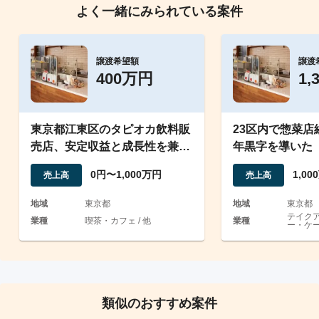
よく一緒にみられている案件
譲渡希望額
譲渡
400万円
1,
東京都江東区のタピオカ飲料販
23区内で惣菜店
売店、安定収益と成長性を兼ね
年黒字を導いた
備えた飲食事業の譲渡案件
物・焼き鳥」
0円〜1,000万円
1,0
売上高
売上高
地域
東京都
地域
東京都
テイク
業種
喫茶・カフェ / 他
業種
ー・ケー
類似のおすすめ案件