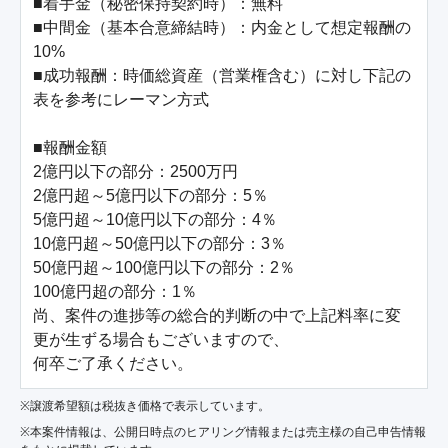
■着手金（秘密保持契約時）：無料

■中間金（基本合意締結時）：内金として想定報酬の
10%

■成功報酬：時価総資産（営業権含む）に対し下記の
表を参考にレーマン方式

■報酬金額

2億円以下の部分：2500万円

2億円超～5億円以下の部分：5％

5億円超～10億円以下の部分：4％

10億円超～50億円以下の部分：3％

50億円超～100億円以下の部分：2％

100億円超の部分：1％

尚、案件の進捗等の総合的判断の中で上記料率に変
更が生ずる場合もございますので、

何卒ご了承ください。
※譲渡希望額は税抜き価格で表示しています。
※本案件情報は、公開日時点のヒアリング情報または売主様の自己申告情報