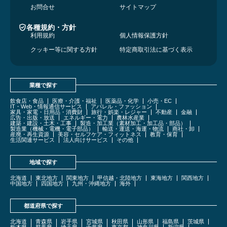
お問合せ
サイトマップ
各種規約・方針
利用規約
個人情報保護方針
クッキー等に関する方針
特定商取引法に基づく表示
業種で探す
飲食店・食品
医療・介護・福祉
医薬品・化学
小売・EC
IT・Web・情報通信サービス
アパレル・ファッション
家具・家電・日用品・消費財
旅行・娯楽・レジャー
不動産
金融
広告・出版・放送
エネルギー・電力
農林水産業
建築・建設・土木・工事
製造・加工業（素材加工・加工品・部品）
製造業（機械・電機・電子部品）
輸送・運送・海運・物流
商社・卸
産廃・再生資源
美容・セルフケア・フィットネス
教育・保育
生活関連サービス
法人向けサービス
その他
地域で探す
北海道
東北地方
関東地方
甲信越・北陸地方
東海地方
関西地方
中国地方
四国地方
九州・沖縄地方
海外
都道府県で探す
北海道
青森県
岩手県
宮城県
秋田県
山形県
福島県
茨城県
栃木県
群馬県
埼玉県
千葉県
東京都
神奈川県
新潟県