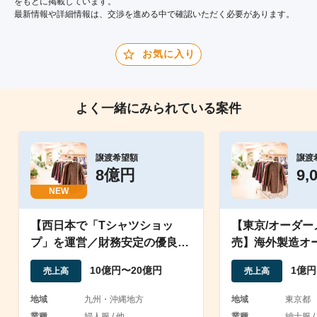
をもとに掲載しています。
最新情報や詳細情報は、交渉を進める中で確認いただく必要があります。
お気に入り
よく一緒にみられている案件
譲渡希望額
譲渡
8億円
9,
NEW
【西日本で「Tシャツショッ
【東京/オーダ
プ」を運営／財務安定の優良企
売】海外製造オ
業】
シャツをオンラ
10億円〜20億円
1億円
売上高
売上高
地域
九州・沖縄地方
地域
東京都
業種
婦人服 / 他
業種
紳士服 /