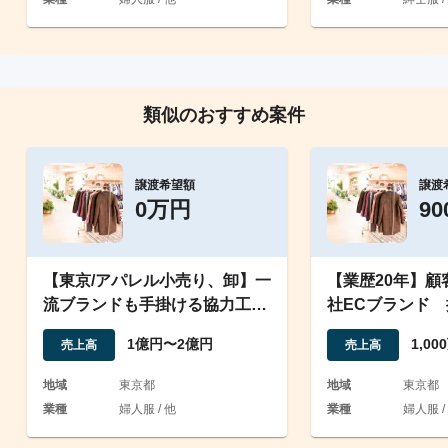
類似のおすすめ案件
譲渡希望額
譲渡
0万円
9
【東京/アパレル小売り、卸】一
【業歴20年】顧
流ブランドも手掛ける協力工場
社ECブランド
のブランド取扱い
貨店展開実績あ
1億円〜2億円
1,0
売上高
売上高
地域
東京都
地域
東京都
業種
婦人服 / 他
業種
婦人服 /