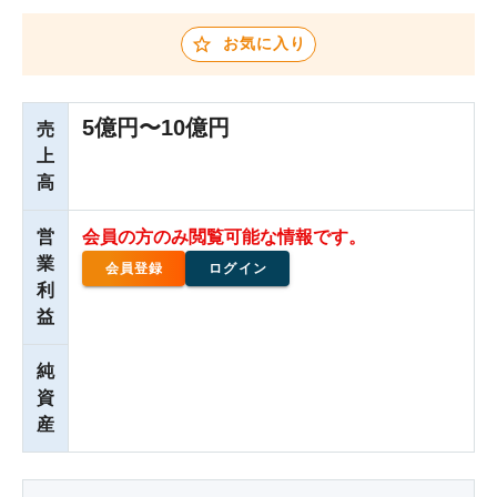
お気に入り
5億円〜10億円
売
上
高
営
会員の方のみ閲覧可能な情報です。
業
会員登録
ログイン
利
益
純
資
産