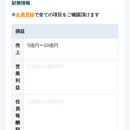
財務情報
※
会員登録
で全ての項目をご確認頂けます
損益
売
5億円〜10億円
上
営
X,000~X,000万円
業
利
益
役
X,000~X,000万円
員
報
酬
額