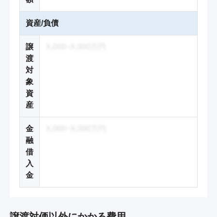
資産/負債
譲
X,000~X,000万円
渡
対
象
資
産
金
X,000~X,000万円
融
借
入
金
譲渡対価以外にかかる費用