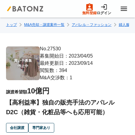
無料登録
ログイン
トップ
M&A売却・譲渡案件一覧
アパレル・ファッション
婦人服
トップページ
M&A案件一覧
No.27530
募集開始日：2023/04/05
買い手募集

最終更新日：2023/09/14
売りたい方へ
停止中
閲覧数：394
M&A交渉数：1
買いたい方へ
10億円
譲渡希望額
【高利益率】独自の販売手法のアパレル
成約事例
D2C（雑貨・化粧品等へも応用可能）
M&A専門家の方へ
会社譲渡
専門家あり