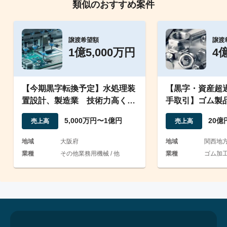
類似のおすすめ案件
譲渡希望額
譲渡
1億5,000万円
4
【今期黒字転換予定】水処理装
【黒字・資産超
置設計、製造業 技術力高く特
手取引】ゴム製
許を複数保有
発・製造及び販
5,000万円〜1億円
20億
売上高
売上高
地域
大阪府
地域
関西地
業種
その他業務用機械 / 他
業種
ゴム加工 