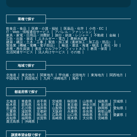
業種で探す
飲食店・食品
医療・介護・福祉
医薬品・化学
小売・EC
IT・Web・情報通信サービス
アパレル・ファッション
家具・家電・日用品・消費財
旅行・娯楽・レジャー
不動産
金融
広告・出版・放送
エネルギー・電力
農林水産業
建築・建設・土木・工事
製造・加工業（素材加工・加工品・部品）
製造業（機械・電機・電子部品）
輸送・運送・海運・物流
商社・卸
産廃・再生資源
美容・セルフケア・フィットネス
教育・保育
生活関連サービス
法人向けサービス
その他
地域で探す
北海道
東北地方
関東地方
甲信越・北陸地方
東海地方
関西地方
中国地方
四国地方
九州・沖縄地方
海外
都道府県で探す
北海道
青森県
岩手県
宮城県
秋田県
山形県
福島県
茨城県
栃木県
群馬県
埼玉県
千葉県
東京都
神奈川県
新潟県
富山県
石川県
福井県
山梨県
長野県
岐阜県
静岡県
愛知県
三重県
滋賀県
京都府
大阪府
兵庫県
奈良県
和歌山県
鳥取県
島根県
岡山県
広島県
山口県
徳島県
香川県
愛媛県
高知県
福岡県
佐賀県
長崎県
熊本県
大分県
宮崎県
鹿児島県
沖縄県
譲渡希望金額で探す