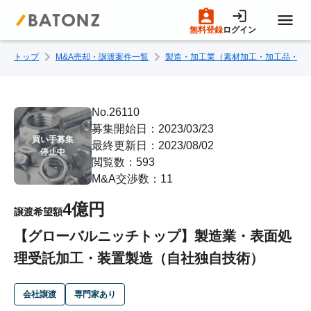
無料登録
ログイン
トップ
M&A売却・譲渡案件一覧
製造・加工業（素材加工・加工品・部
トップページ
M&A案件一覧
No.26110
募集開始日：2023/03/23
買い手募集

最終更新日：2023/08/02
売りたい方へ
停止中
閲覧数：593
M&A交渉数：11
買いたい方へ
4億円
譲渡希望額
【グローバルニッチトップ】製造業・表面処
成約事例
理受託加工・装置製造（自社独自技術）
M&A専門家の方へ
会社譲渡
専門家あり