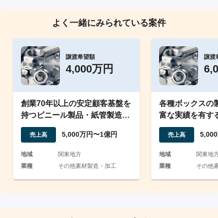
よく一緒にみられている案件
譲渡希望額
譲渡
4,000万円
6,
創業70年以上の安定顧客基盤を
各種ボックスの
持つビニール製品・紙管製造会
富な実績を有す
社
でニッチな事業
5,000万円〜1億円
5,0
売上高
売上高
地域
関東地方
地域
関東地
業種
その他素材製造・加工
業種
その他