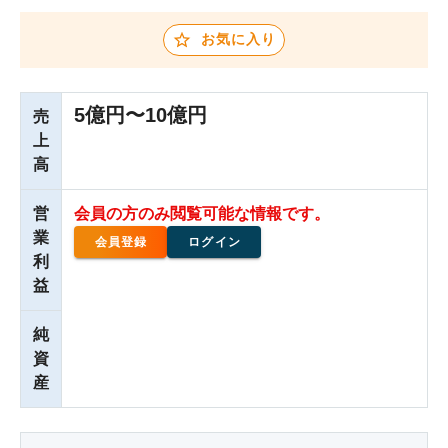
お気に入り
5億円〜10億円
売
上
高
営
会員の方のみ閲覧可能な情報です。
業
会員登録
ログイン
利
益
純
資
産