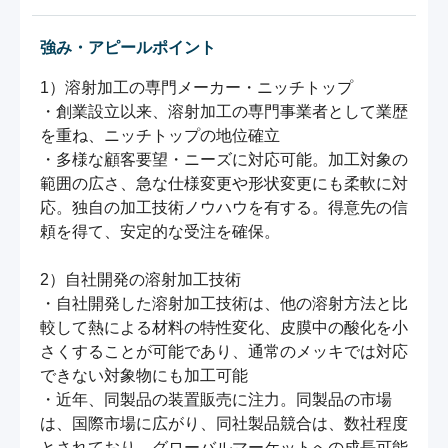
強み・アピールポイント
1）溶射加工の専門メーカー・ニッチトップ

・創業設立以来、溶射加工の専門事業者として業歴
を重ね、ニッチトップの地位確立

・多様な顧客要望・ニーズに対応可能。加工対象の
範囲の広さ、急な仕様変更や形状変更にも柔軟に対
応。独自の加工技術ノウハウを有する。得意先の信
頼を得て、安定的な受注を確保。

2）自社開発の溶射加工技術

・自社開発した溶射加工技術は、他の溶射方法と比
較して熱による材料の特性変化、皮膜中の酸化を小
さくすることが可能であり、通常のメッキでは対応
できない対象物にも加工可能

・近年、同製品の装置販売に注力。同製品の市場
は、国際市場に広がり、同社製品競合は、数社程度
とされており、グローバルマーケットへの成長可能