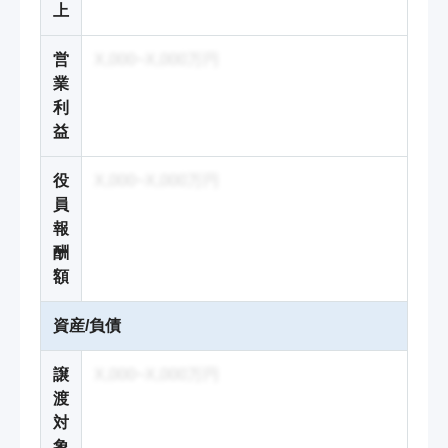
上
営
X,000~X,000万円
業
利
益
役
X,000~X,000万円
員
報
酬
額
資産/負債
譲
X,000~X,000万円
渡
対
象