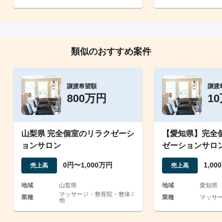
類似のおすすめ案件
譲渡希望額
譲渡
800万円
1
山梨県 完全個室のリラクゼーシ
【愛知県】完全
ョンサロン
ゼーションサロ
ードサイド/内装
0円〜1,000万円
1,0
売上高
売上高
地域
山梨県
地域
愛知県
マッサージ・整骨院・整体 /
業種
業種
マッサ
他