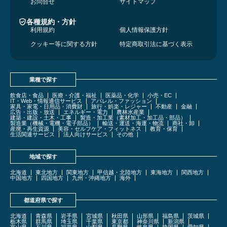
お問合せ
サイトマップ
各種規約・方針
利用規約
個人情報保護方針
クッキー等に関する方針
特定商取引法に基づく表示
業種で探す
飲食店・食品
医療・介護・福祉
医薬品・化学
小売・EC
IT・Web・情報通信サービス
アパレル・ファッション
家具・家電・日用品・消費財
旅行・娯楽・レジャー
不動産
金融
広告・出版・放送
エネルギー・電力
農林水産業
建築・建設・土木・工事
製造・加工業（素材加工・加工品・部品）
製造業（機械・電機・電子部品）
輸送・運送・海運・物流
商社・卸
産廃・再生資源
美容・セルフケア・フィットネス
教育・保育
生活関連サービス
法人向けサービス
その他
地域で探す
北海道
東北地方
関東地方
甲信越・北陸地方
東海地方
関西地方
中国地方
四国地方
九州・沖縄地方
海外
都道府県で探す
北海道
青森県
岩手県
宮城県
秋田県
山形県
福島県
茨城県
栃木県
群馬県
埼玉県
千葉県
東京都
神奈川県
新潟県
富山県
石川県
福井県
山梨県
長野県
岐阜県
静岡県
愛知県