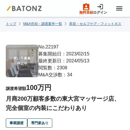
無料登録
ログイン
トップ
M&A売却・譲渡案件一覧
美容・セルフケア・フィットネス
トップページ
M&A案件一覧
No.22197
募集開始日：2023/02/15
買い手募集

最終更新日：2024/05/13
売りたい方へ
停止中
閲覧数：2308
M&A交渉数：34
買いたい方へ
100万円
譲渡希望額
月商200万顧客多数の東大宮マッサージ店、
成約事例
完全個室の内装にこだわりあり
M&A専門家の方へ
事業譲渡
専門家あり