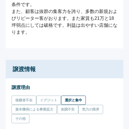
条件です。

また、顧客は抜群の集客力を誇り、多数の新規およ
びリピーター客がおります。また家賃も21万と18
坪弱点にしては破格です。利益は出やすい店舗にな
ります。

譲渡情報
譲渡理由
後継者不在
イグジット
選択と集中
資本獲得による事業拡大
体調不安
気力の限界
その他