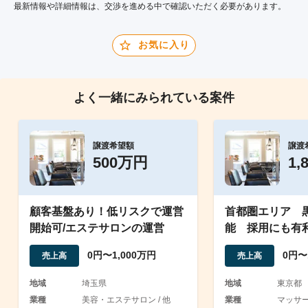
最新情報や詳細情報は、交渉を進める中で確認いただく必要があります。
お気に入り
よく一緒にみられている案件
譲渡希望額
譲渡
500万円
1,
顧客基盤あり！低リスクで運営
首都圏エリア 
開始可/エステサロンの運営
能 採用にも有
0円〜1,000万円
0円〜
売上高
売上高
地域
埼玉県
地域
東京都
業種
美容・エステサロン / 他
業種
マッサ