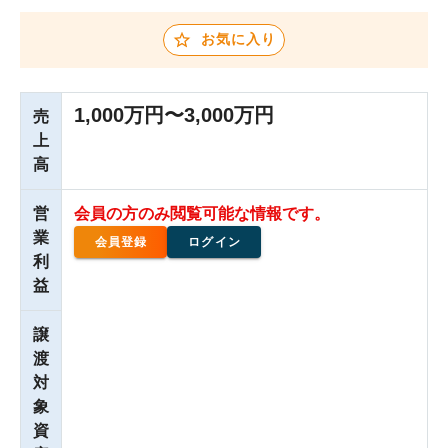
お気に入り
1,000万円〜3,000万円
売
上
高
営
会員の方のみ閲覧可能な情報です。
業
会員登録
ログイン
利
益
譲
渡
対
象
資