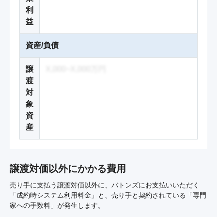
利
益
資産/負債
譲
X,000~X,000万円
渡
対
象
資
産
譲渡対価以外にかかる費用
売り手に支払う譲渡対価以外に、バトンズにお支払いいただく
「成約時システム利用料金」と、売り手と契約されている「専門
家への手数料」が発生します。