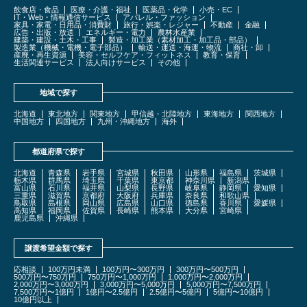
飲食店・食品
医療・介護・福祉
医薬品・化学
小売・EC
IT・Web・情報通信サービス
アパレル・ファッション
家具・家電・日用品・消費財
旅行・娯楽・レジャー
不動産
金融
広告・出版・放送
エネルギー・電力
農林水産業
建築・建設・土木・工事
製造・加工業（素材加工・加工品・部品）
製造業（機械・電機・電子部品）
輸送・運送・海運・物流
商社・卸
産廃・再生資源
美容・セルフケア・フィットネス
教育・保育
生活関連サービス
法人向けサービス
その他
地域で探す
北海道
東北地方
関東地方
甲信越・北陸地方
東海地方
関西地方
中国地方
四国地方
九州・沖縄地方
海外
都道府県で探す
北海道
青森県
岩手県
宮城県
秋田県
山形県
福島県
茨城県
栃木県
群馬県
埼玉県
千葉県
東京都
神奈川県
新潟県
富山県
石川県
福井県
山梨県
長野県
岐阜県
静岡県
愛知県
三重県
滋賀県
京都府
大阪府
兵庫県
奈良県
和歌山県
鳥取県
島根県
岡山県
広島県
山口県
徳島県
香川県
愛媛県
高知県
福岡県
佐賀県
長崎県
熊本県
大分県
宮崎県
鹿児島県
沖縄県
譲渡希望金額で探す
応相談
100万円未満
100万円〜300万円
300万円〜500万円
500万円〜750万円
750万円〜1,000万円
1,000万円〜2,000万円
2,000万円〜3,000万円
3,000万円〜5,000万円
5,000万円〜7,500万円
7,500万円〜1億円
1億円〜2.5億円
2.5億円〜5億円
5億円〜10億円
10億円以上