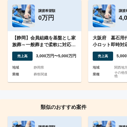
譲渡希望額
譲渡
0万円
4,
【静岡】会員組織を基盤とし家
大阪府 墓石用
族葬～一般葬まで柔軟に対応す
小ロット即時対
る地域密着型の葬儀事業者
取引先多数
3,000万円〜5,000万円
5,0
売上高
売上高
地域
静岡県
地域
関西地
その他生
業種
葬祭関連
業種
他
類似のおすすめ案件