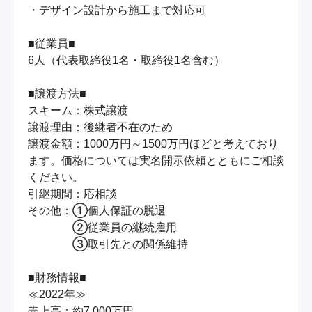
・デザイン設計から施工まで対応可

■従業員■

6人（代表取締役1名・取締役1名含む）

■譲渡方法■

スキーム：株式譲渡

譲渡理由：後継者不在のため

譲渡金額：1000万円～1500万円ほどと考えており
ます。価格については実名開示依頼とともにご相談
ください。

引継期間：応相談

その他：①個人保証の脱退

　　　　②従業員の継続雇用

　　　　③取引先との関係維持

■財務情報■

≪2022年≫

売上高：約7,000万円
