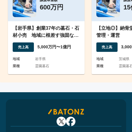
譲渡希望額
譲渡
600万円
1
【岩手県】創業37年の墓石・石
【立地◎】納骨
材小売 地域に根差す強固な顧
管理・運営
客基盤とブランド力
5,000万円〜1億円
3,0
売上高
売上高
地域
岩手県
地域
茨城県
業種
霊園墓石
業種
霊園墓