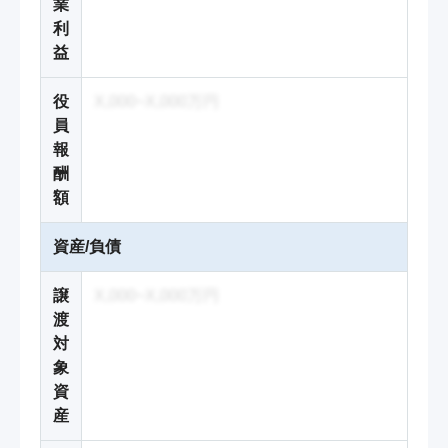
業
利
益
役
X,000~X,000万円
員
報
酬
額
資産/負債
譲
X,000~X,000万円
渡
対
象
資
産