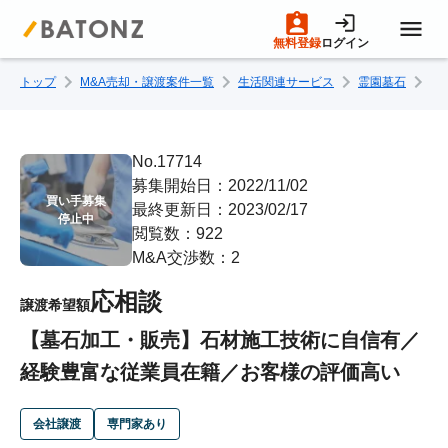
無料登録
ログイン
トップ
M&A売却・譲渡案件一覧
生活関連サービス
霊園墓石
【
トップページ
M&A案件一覧
No.17714
募集開始日：2022/11/02
買い手募集

最終更新日：2023/02/17
売りたい方へ
停止中
閲覧数：922
M&A交渉数：2
買いたい方へ
応相談
譲渡希望額
【墓石加工・販売】石材施工技術に自信有／
成約事例
経験豊富な従業員在籍／お客様の評価高い
M&A専門家の方へ
会社譲渡
専門家あり