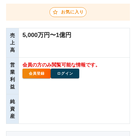
お気に入り
5,000万円〜1億円
売
上
高
営
会員の方のみ閲覧可能な情報です。
業
会員登録
ログイン
利
益
純
資
産