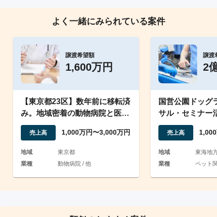
よく一緒にみられている案件
譲渡希望額
譲渡
1,600万円
2
【東京都23区】数年前に移転済
国営公園ドッグ
み。地域密着の動物病院と医療
サル・セミナー
機器販売業の2本柱
譲渡 / 従業員引
1,000万円〜3,000万円
1,0
売上高
売上高
地域
東京都
地域
東海地
業種
動物病院 / 他
業種
ペット