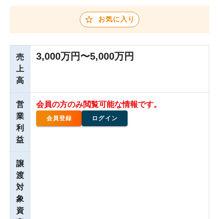
お気に入り
3,000万円〜5,000万円
売
上
高
営
会員の方のみ閲覧可能な情報です。
業
会員登録
ログイン
利
益
譲
渡
対
象
資