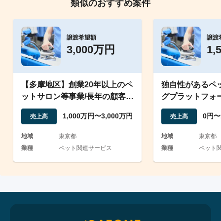
類似のおすすめ案件
譲渡希望額
譲渡
3,000万円
1,
【多摩地区】創業20年以上のペ
独自性があるペ
ットサロン等事業/長年の顧客多
グプラットフォ
数/従業員引継ぎ可
1,000万円〜3,000万円
0円〜
売上高
売上高
地域
東京都
地域
東京都
業種
ペット関連サービス
業種
ペット