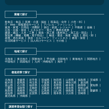
業種で探す
飲食店・食品
医療・介護・福祉
医薬品・化学
小売・EC
IT・Web・情報通信サービス
アパレル・ファッション
家具・家電・日用品・消費財
旅行・娯楽・レジャー
不動産
金融
広告・出版・放送
エネルギー・電力
農林水産業
建築・建設・土木・工事
製造・加工業（素材加工・加工品・部品）
製造業（機械・電機・電子部品）
輸送・運送・海運・物流
商社・卸
産廃・再生資源
美容・セルフケア・フィットネス
教育・保育
生活関連サービス
法人向けサービス
その他
地域で探す
北海道
東北地方
関東地方
甲信越・北陸地方
東海地方
関西地方
中国地方
四国地方
九州・沖縄地方
海外
都道府県で探す
北海道
青森県
岩手県
宮城県
秋田県
山形県
福島県
茨城県
栃木県
群馬県
埼玉県
千葉県
東京都
神奈川県
新潟県
富山県
石川県
福井県
山梨県
長野県
岐阜県
静岡県
愛知県
三重県
滋賀県
京都府
大阪府
兵庫県
奈良県
和歌山県
鳥取県
島根県
岡山県
広島県
山口県
徳島県
香川県
愛媛県
高知県
福岡県
佐賀県
長崎県
熊本県
大分県
宮崎県
鹿児島県
沖縄県
譲渡希望金額で探す