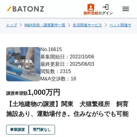
無料登録
ログイン
トップ
M&A売却・譲渡案件一覧
生活関連サービス
ペット関連サー
トップページ
M&A案件一覧
No.16615
募集開始日：2022/10/06
買い手募集

最終更新日：2025/06/03
売りたい方へ
停止中
閲覧数：2315
M&A交渉数：18
買いたい方へ
1,000万円
譲渡希望額
【土地建物の譲渡】関東 犬猫繁殖所 飼育
成約事例
施設あり、運動場付き。住みながらでも可能
M&A専門家の方へ
事業譲渡
専門家なし