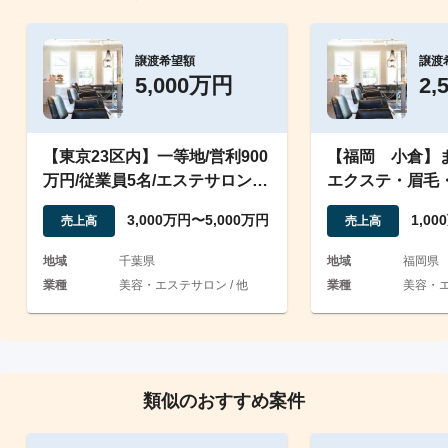
譲渡希望額
譲渡
5,000万円
2,
【東京23区内】一等地/営利900
【福岡 小倉】
万円/従業員5名/エステサロン事
エクステ・眉毛
業
事業【安定運営
3,000万円〜5,000万円
1,0
売上高
売上高
地域
千葉県
地域
福岡県
業種
美容・エステサロン / 他
業種
美容・エ
類似のおすすめ案件