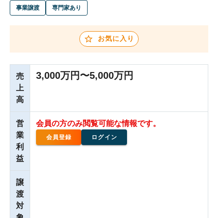
事業譲渡
専門家あり
お気に入り
3,000万円〜5,000万円
売
上
高
営
会員の方のみ閲覧可能な情報です。
業
会員登録
ログイン
利
益
譲
渡
対
象