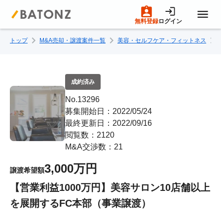
無料登録
ログイン
トップ
M&A売却・譲渡案件一覧
美容・セルフケア・フィットネス
トップページ
M&A案件一覧
成約済み
No.13296
売りたい方へ
募集開始日：2022/05/24
最終更新日：2022/09/16
閲覧数：2120
買いたい方へ
M&A交渉数：21
3,000万円
譲渡希望額
成約事例
【営業利益1000万円】美容サロン10店舗以上
を展開するFC本部（事業譲渡）
M&A専門家の方へ