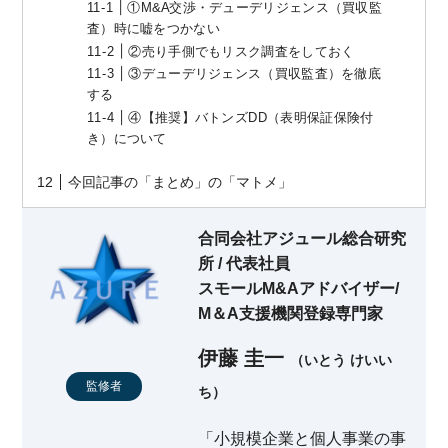
①M&A交渉・デューデリジェンス（買収監
査）時に嘘をつかない
②売り手側でもリスク調査をしておく
③デューデリジェンス（買収監査）を徹底
する
④【推奨】バトンズDD（表明保証保険付
き）について
今回記事の「まとめ」の「マトメ」
合同会社アジュール総合研究
所 / 代表社員
スモールM&Aアドバイザー/
M＆A支援機関登録専門家
伊藤 圭一
（いとう けいい
監修者
ち）
「小規模企業と個人事業の事