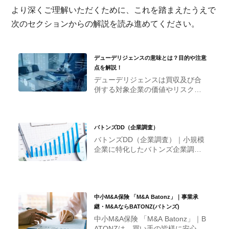
より深くご理解いただくために、これを踏まえたうえで
次のセクションからの解説を読み進めてください。
デューデリジェンスの意味とは？目的や注意
点を解説！
デューデリジェンスは買収及び合
併する対象企業の価値やリスク・
リターンを正しく把握するため
に、ビジネス、財務、税務、法
務、人事といったさまざまな観点
バトンズDD（企業調査）
から、企業を総合的に査定・評価
する目的のもと行われます。
バトンズDD（企業調査）｜小規模
企業に特化したバトンズ企業調査
をおすすめします。リスクを低減
し、譲受後のプランを実現するた
めの引き継ぎ書としてもご活用く
ださい。
中小M&A保険 「M&A Batonz」｜事業承
継・M&AならBATONZ(バトンズ)
中小M&A保険 「M&A Batonz」｜B
ATONZは、買い手の皆様に安心し