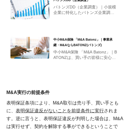
から、企業を総合的に査定・評価
する目的のもと行われます。
バトンズDD（企業調査）｜小規模
企業に特化したバトンズ企業調査
をおすすめします。リスクを低減
し、譲受後のプランを実現するた
めの引き継ぎ書としてもご活用く
ださい。
中小M&A保険 「M&A Batonz」｜事業承
継・M&AならBATONZ(バトンズ)
中小M&A保険 「M&A Batonz」｜B
ATONZは、買い手の皆様に安心し
てM&Aをして頂けるよう東京海上
日動と連携して中小M&A保険を開
発しました。買収前にバトンズDD
（企業調査）を実施いただくと、
追加費用無しで自動付帯され、最
大300万円が補償されます。
M&A実行の前提条件
表明保証条項により、M&A取引は売り手、買い手とも
に、
表明保証違反がないことを前提条件に実行
されま
す。逆に言うと、表明保証違反が判明した場合は、M&A
は実行せず、契約を解除する事ができるということで