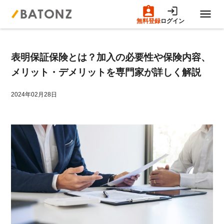
無料登録
ログイン
トップページ
表明保証保険とは？加入の必要性や保険内容、
M&A案件一覧
メリット・デメリットを専門家が詳しく解説
売りたい方へ
2024年02月28日
買いたい方へ
成約事例
M&A専門家の方へ