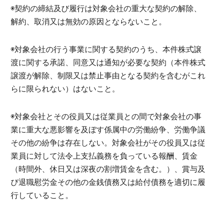
◉契約の締結及び履行は対象会社の重大な契約の解除、
解約、取消又は無効の原因とならないこと。
◉対象会社の行う事業に関する契約のうち、本件株式譲
渡に関する承諾、同意又は通知が必要な契約（本件株式
譲渡が解除、制限又は禁止事由となる契約を含むがこれ
らに限られない）はないこと。
◉対象会社とその役員又は従業員との間で対象会社の事
業に重大な悪影響を及ぼす係属中の労働紛争、労働争議
その他の紛争は存在しない。対象会社がその役員又は従
業員に対して法令上支払義務を負っている報酬、賃金
（時間外、休日又は深夜の割増賃金を含む。）、賞与及
び退職慰労金その他の金銭債務又は給付債務を適切に履
行していること。