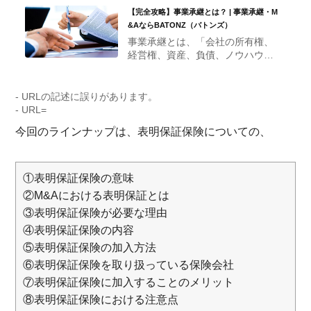
【完全攻略】事業承継とは？ | 事業承継・M
&AならBATONZ（バトンズ）
事業承継とは、「会社の所有権、
経営権、資産、負債、ノウハウ、
経営理念など、事業に関わるもの
すべてを後継者に引き継ぐこと」
であり、①親族に承継する親族内
- URLの記述に誤りがあります。
承継 ②従業員に承継する従業員承
- URL=
継（社内承継） ③そして第三者に
今回のラインナップは、表明保証保険についての、
承継するM&Aと、３つの種類があ
ります。
①表明保証保険の意味
②M&Aにおける表明保証とは
③表明保証保険が必要な理由
④表明保証保険の内容
⑤表明保証保険の加入方法
⑥表明保証保険を取り扱っている保険会社
⑦表明保証保険に加入することのメリット
⑧表明保証保険における注意点