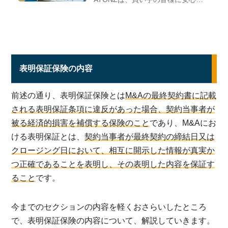
てM&Aをして頂けるよう東京海上
日動と連携して中小M&A保険を開
発しました。買収前にバトンズDD
（企業調査）を実施いただくと、
追加費用無しで自動付帯され、最
大300万円が補償されます。
表明保証保険の内容
前述の通り、表明保証保険とは
M&Aの最終契約書に記載
される表明保証条項に違反があった場合、契約当事者が
被る経済的損害を補償する保険のこと
であり、M&Aにお
ける表明保証とは、
契約当事者が最終契約の締結日又は
クロージング日において、相互に開示した情報が真実か
つ正確であることを表明し、その表明した内容を保証す
ること
です。
今までのセクションの内容を軽くおさらいしたところ
で、表明保証保険の内容について、解説していきます。