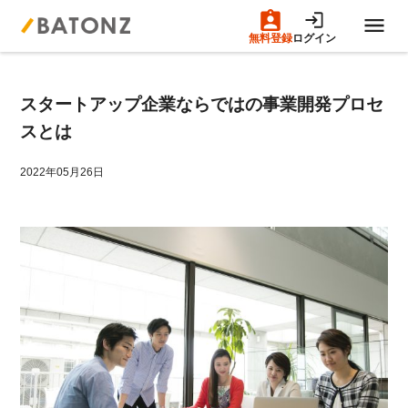
無料登録
ログイン
トップページ
スタートアップ企業ならではの事業開発プロセ
M&A案件一覧
スとは
売りたい方へ
2022年05月26日
買いたい方へ
成約事例
M&A専門家の方へ