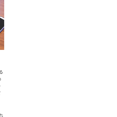
く
る
の
ャ
て
れ