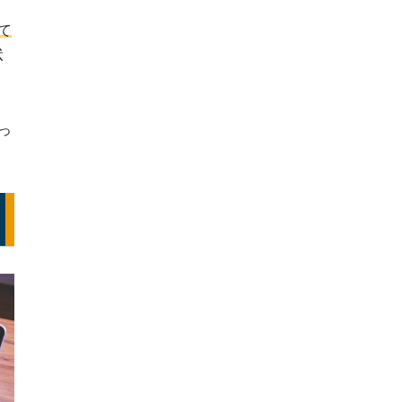
。
て
状
っ