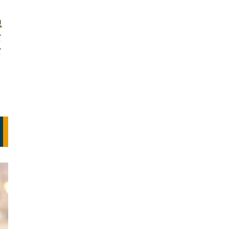
思
て
て