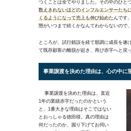
つくことは全てやりました。その中のひと
数えきれないほどのインフルエンサーたち
くるようになって売上も伸び始めた
んです
態がいつまで続くかなんてわからないので
ところが、試行錯誤を経て順調に成長を遂
て既存顧客の離脱が起き、再び赤字へと戻
事業譲渡を決めた理由は、心の中に
事業譲渡を決めた理由は、直近
1年の業績赤字だったのかという
と、1番大きな理由はそこではない
とおっしゃる徳田様。真の理由は
何だったのか、掘り下げてお伺い