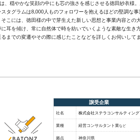
めるのは、穏やかな笑顔の中にも芯の強さを感じさせる徳田紗衣様
スタグラムは8,000人ものフォロワーを抱えるほどの堅調な事
。そこには、徳田様の中で芽生えた新しい思想と事業内容との
声に耳を傾け、常に自然体で時を紡いでいくような素敵な生き
至るまでの変遷やその際に感じたことなどを詳しくお伺いして
譲受企業
社名
株式会社ステラコンサルティング
業種
経営コンサルタント業
など
拠点
神奈川県