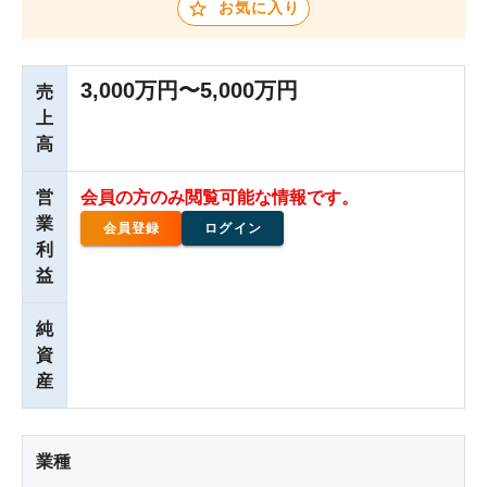
お気に入り
3,000万円〜5,000万円
売
上
高
営
会員の方のみ閲覧可能な情報です。
業
会員登録
ログイン
利
益
純
資
産
業種