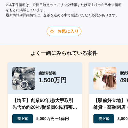
※本案件情報は、公開日時点のヒアリング情報または売主様の自己申告情報
をもとに掲載しています。
最新情報や詳細情報は、交渉を進める中で確認いただく必要があります。
お気に入り
よく一緒にみられている案件
譲渡希望額
譲渡
1,500万円
4
【埼玉】創業60年超/大手取引
【駅前好立地】
先含め約20社/従業員6名/精密板
雑貨・高齢閉店
金
後の1店・最大2
5,000万円〜1億円
3,0
売上高
売上高