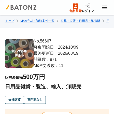
無料登録
ログイン
トップ
M&A売却・譲渡案件一覧
家具・家電・日用品・消費財
日用
トップページ
M&A案件一覧
No.56667
募集開始日：2024/10/09
買い手募集

最終更新日：2026/03/19
売りたい方へ
停止中
閲覧数：871
M&A交渉数：11
買いたい方へ
500万円
譲渡希望額
日用品雑貨・製造、輸入、卸販売
成約事例
会社譲渡
専門家なし
M&A専門家の方へ