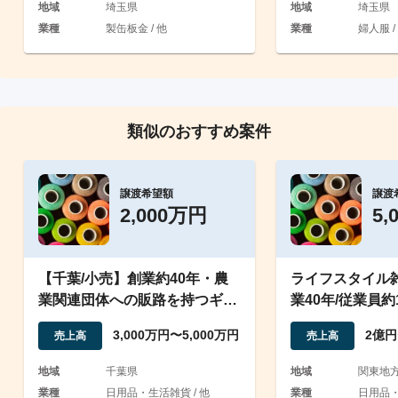
地域
埼玉県
地域
埼玉県
業種
製缶板金 / 他
業種
婦人服 /
類似のおすすめ案件
譲渡希望額
譲渡
2,000万円
5,
【千葉/小売】創業約40年・農
ライフスタイル雑
業関連団体への販路を持つギフ
業40年/従業員約
ト・生活用品卸売業
ス保有
3,000万円〜5,000万円
2億円
売上高
売上高
地域
千葉県
地域
関東地
業種
日用品・生活雑貨 / 他
業種
日用品・