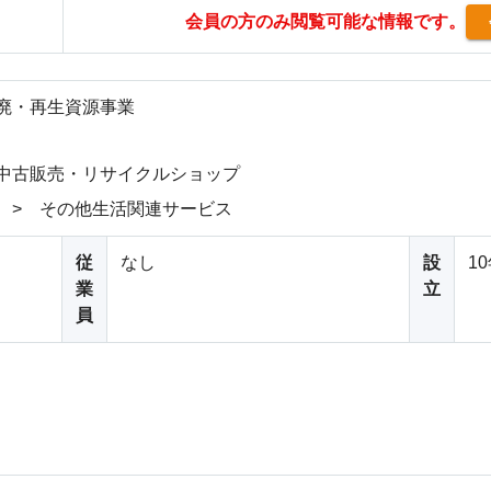
会員の方のみ閲覧可能な情報です。
廃・再生資源事業
 中古販売・リサイクルショップ
 > その他生活関連サービス
従
なし
設
1
業
立
員