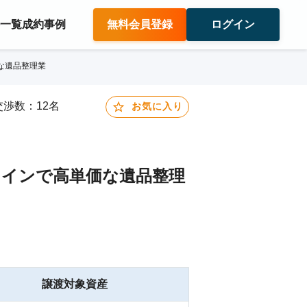
件一覧
成約事例
無料会員登録
ログイン
価な遺品整理業
A交渉数：12名
お気に入り
メインで高単価な遺品整理
譲渡対象資産