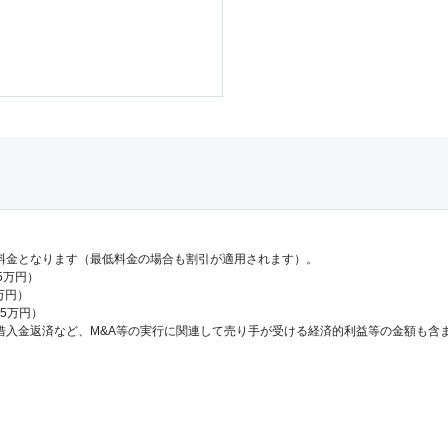
料金となります（最低料金の場合も割引が適用されます）。
.5万円）
万円）
65万円）
借入金返済など、M&A等の実行に関連して売り手が受ける経済的利益等の金額も含