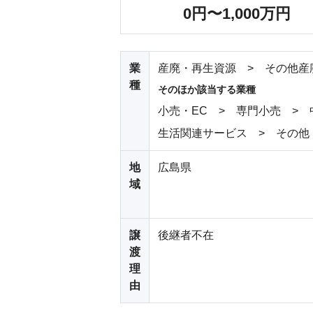
0円〜1,000万円
業
産廃・再生資源 > その他産
種
そのほか該当する業種
小売・EC > 専門小売 >
生活関連サービス > その他
地
広島県
域
譲
後継者不在
渡
理
由