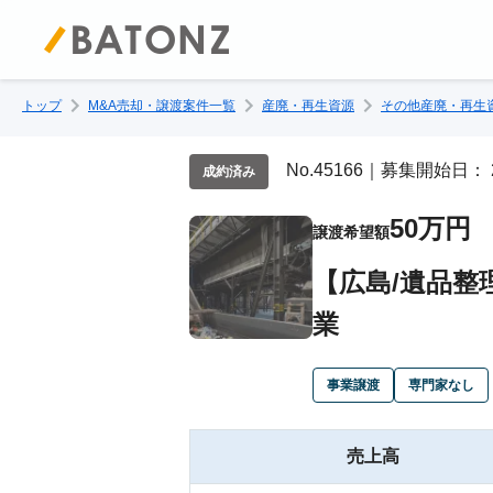
トップ
M&A売却・譲渡案件一覧
産廃・再生資源
その他産廃・再生
No.45166｜募集開始日： 
成約済み
50万円
譲渡希望額
【広島/遺品整
業
事業譲渡
専門家なし
売上高