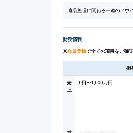
遺品整理に関わる一連のノウ
財務情報
※
会員登録
で全ての項目をご確
損
売
0円〜1,000万円
上
営
X,000~X,000万円