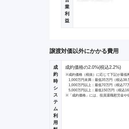
業
利
益
譲渡対価以外にかかる費用
成
成約価格の2.0%(税込2.2%)
約
成約価格（税抜）に応じて下記が最低
1,000万円未満：最低35万円（税込38
時
1,000万円以上：最低70万円（税込77
シ
5,000万円以上：最低150万円（税込1
ス
「成約価格」には、役員退職慰労金や
テ
ム
利
用