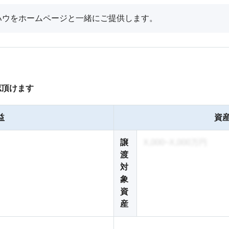
ハウをホームページと一緒にご提供します。
認頂けます
益
資産
譲
X,000~X,000万円
渡
対
象
資
産