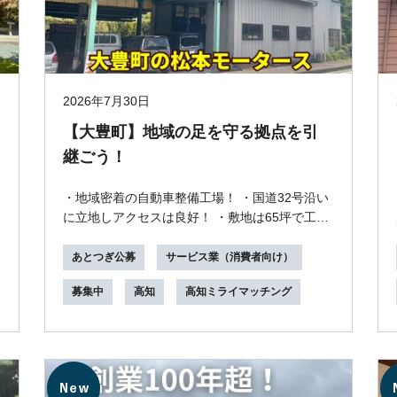
2026年7月30日
【大豊町】地域の足を守る拠点を引
継ごう！
・地域密着の自動車整備工場！ ・国道32号沿い
に立地しアクセスは良好！ ・敷地は65坪で工場
棟は広め！ ・住居部分を保有し、住むことも可
能！ ...
あとつぎ公募
サービス業（消費者向け）
募集中
高知
高知ミライマッチング