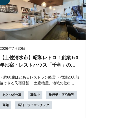
2026年7月30日
【土佐清水市】昭和レトロ！創業５0
年民宿・レストハウス「千竜」の継
業者募集！
・約60席ほどあるレストラン経営 ・宿泊20人前
後できる民宿経営 ・土産物屋、地域の仕出しや
お弁当製造販売 ミッション 地域創生 × 事
業...
あとつぎ公募
募集中
旅行業・宿泊施設
高知
高知ミライマッチング