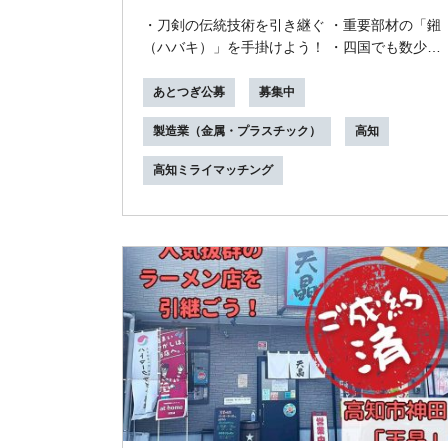
募集
・刀剣の伝統技術を引き継ぐ ・重要部材の「鎺
（ハバキ）」を手掛けよう！ ・四国でも数少な
い特殊な技術の職人になれる ・「刀剣女子」を
はじ...
あとつぎ公募
募集中
製造業（金属・プラスチック）
高知
高知ミライマッチング