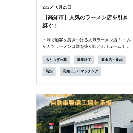
2026年6月23日
【高知市】人気のラーメン店を引き
継ぐ！
・味で顧客を惹きつける人気ラーメン店！ ・み
そカツラーメンは群を抜く味とボリューム！ ・
移転オープンして２年足らずなので、店舗はと
ても綺...
あとつぎ公募
募集終了
飲食店・食品
高知
高知ミライマッチング