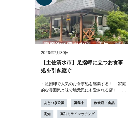
2026年7月30日
【土佐清水市】足摺岬に立つお食事
処を引き継ぐ
・足摺岬で人気のお食事処を継業する！ ・家庭
的な雰囲気と味で地元民にも愛される店！ ・外
国人観光客も訪れて「Wow」と舌鼓！ ・老舗観
光地な...
あとつぎ公募
募集中
飲食店・食品
高知
高知ミライマッチング