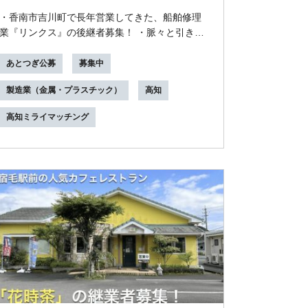
に、高知東エリアの漁業を支える！
・香南市吉川町で長年営業してきた、船舶修理
業『リンクス』の後継者募集！ ・脈々と引き継
がれてきた有名なしらす漁はじめ、地域の漁業
を支える...
あとつぎ公募
募集中
製造業（金属・プラスチック）
高知
高知ミライマッチング