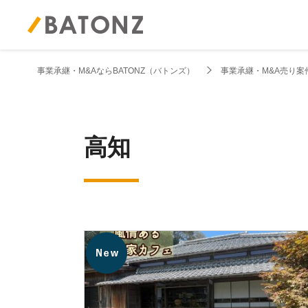
事業承継・M&AならBATONZ（バトンズ）
事業承継・M&A売り案
高知