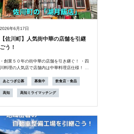
2026年6月17日
【佐川町】人気街中華の店舗を引継
ごう！
・創業５０年の街中華の店舗を引き継ぐ！ ・四
川料理の人気店で店舗内は中華料理店仕様！ ・
1階が30席、２階が36人収容と十分な広さ！ ・
冷凍・...
あとつぎ公募
募集中
飲食店・食品
高知
高知ミライマッチング