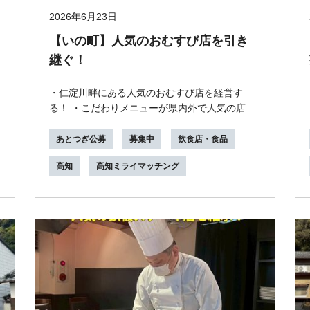
2026年6月23日
【いの町】人気のおむすび店を引き
継ぐ！
・仁淀川畔にある人気のおむすび店を経営す
る！ ・こだわりメニューが県内外で人気の店！
・店名や機材のほか、ブランド米の仕入先の農
家も引き...
あとつぎ公募
募集中
飲食店・食品
高知
高知ミライマッチング