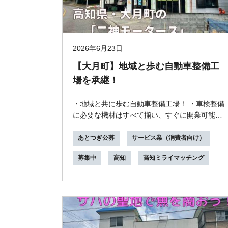
2026年6月23日
【大月町】地域と歩む自動車整備工
場を承継！
・地域と共に歩む自動車整備工場！ ・車検整備
に必要な機材はすべて揃い、すぐに開業可能！
・競合店舗が減少しており、整備の需要は高
い！ ・...
あとつぎ公募
サービス業（消費者向け）
募集中
高知
高知ミライマッチング