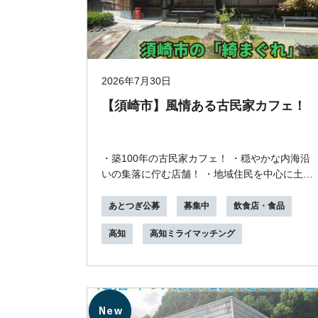
2026年7月30日
【須崎市】風情ある古民家カフェ！
・築100年の古民家カフェ！ ・穏やかな内海沿
いの集落に佇む店舗！ ・地域住民を中心に土日
は大人気！ ・リフォームして約10年と内装は新
しい！...
あとつぎ公募
募集中
飲食店・食品
高知
高知ミライマッチング