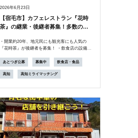
2026年6月23日
【宿毛市】カフェレストラン『花時
茶』の継業・後継者募集！多数のメ
ディアで紹介された人気飲食店で、
・開業約20年、地元民にも観光客にも人気の
新たな挑戦を！
『花時茶』が後継者を募集！ ・飲食店の設備機
材完備◇居抜物件 ・土佐くろしお鉄道 中村・宿
毛線 宿毛...
あとつぎ公募
募集中
飲食店・食品
高知
高知ミライマッチング