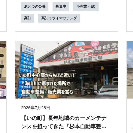
きる！...
あとつぎ公募
募集中
小売業・EC
高知
高知ミライマッチング
2026年7月28日
【いの町】長年地域のカーメンテナ
ンスを担ってきた『杉本自動車整備