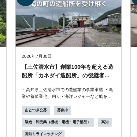
2026年7月30日
【土佐清水市】創業100年を超える造
船所「カネダイ造船所」の後継者・
継業者募集！
・高知県土佐清水市での造船業の事業承継 ・漁
業や養殖業他、釣り・海洋レジャーなど船を必
要とされる方への想いを受け継ぐ ・10０年超の
実績と...
あとつぎ公募
募集中
製造・卸売業（機械・電機・電子部品）
高知
高知ミライマッチング