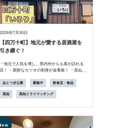
2026年7月30日
【四万十町】地元が愛する居酒屋を
引き継ぐ！
・地元で人気を博し、県内外からも客が訪れる
店！ ・新鮮なカツオの刺身が金看板！ ・居ぬき
物件で、居酒屋ならすぐに始められる！ ・小さ
な畑...
あとつぎ公募
募集中
飲食店・食品
高知
高知ミライマッチング