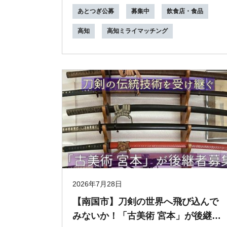
能！ ・...
あとつぎ公募
募集中
飲食店・食品
高知
高知ミライマッチング
2026年7月28日
【南国市】刀剣の世界へ飛び込んで
みないか！「古美術 宮本」が後継者