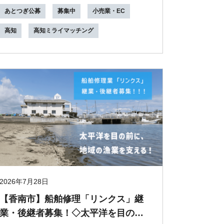
住民...
あとつぎ公募
募集中
小売業・EC
高知
高知ミライマッチング
2026年7月28日
【香南市】船舶修理「リンクス」継
業・後継者募集！◇太平洋を目の前