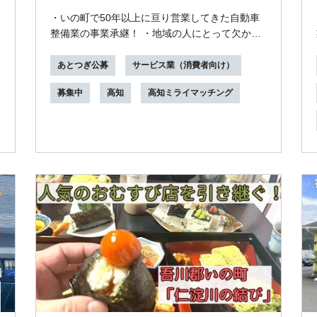
工場』の継業・後継者募集！
・いの町で50年以上に亘り営業してきた自動車
整備業の事業承継！ ・地域の人にとって欠かせ
ない足である「車」のメンテナンスを担う！ ・
自由で...
あとつぎ公募
サービス業（消費者向け）
募集中
高知
高知ミライマッチング