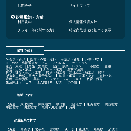
お問合せ
サイトマップ
各種規約・方針
利用規約
個人情報保護方針
クッキー等に関する方針
特定商取引法に基づく表示
業種で探す
飲食店・食品
医療・介護・福祉
医薬品・化学
小売・EC
IT・Web・情報通信サービス
アパレル・ファッション
家具・家電・日用品・消費財
旅行・娯楽・レジャー
不動産
金融
広告・出版・放送
エネルギー・電力
農林水産業
建築・建設・土木・工事
製造・加工業（素材加工・加工品・部品）
製造業（機械・電機・電子部品）
輸送・運送・海運・物流
商社・卸
産廃・再生資源
美容・セルフケア・フィットネス
教育・保育
生活関連サービス
法人向けサービス
その他
地域で探す
北海道
東北地方
関東地方
甲信越・北陸地方
東海地方
関西地方
中国地方
四国地方
九州・沖縄地方
海外
都道府県で探す
北海道
青森県
岩手県
宮城県
秋田県
山形県
福島県
茨城県