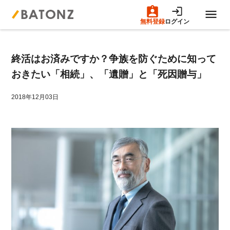
無料登録
ログイン
トップページ
終活はお済みですか？争族を防ぐために知って
M&A案件一覧
おきたい「相続」、「遺贈」と「死因贈与」
売りたい方へ
2018年12月03日
買いたい方へ
成約事例
M&A専門家の方へ