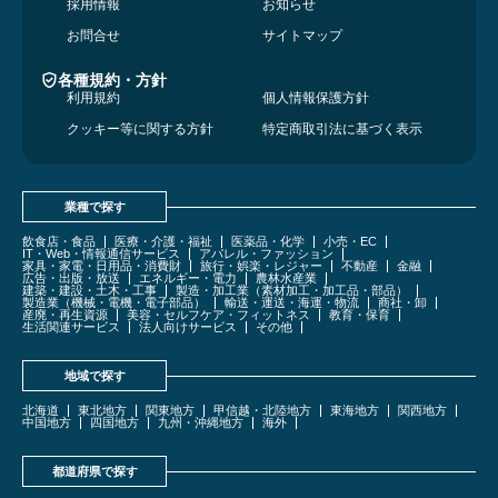
採用情報
お知らせ
お問合せ
サイトマップ
各種規約・方針
利用規約
個人情報保護方針
クッキー等に関する方針
特定商取引法に基づく表示
業種で探す
飲食店・食品
医療・介護・福祉
医薬品・化学
小売・EC
IT・Web・情報通信サービス
アパレル・ファッション
家具・家電・日用品・消費財
旅行・娯楽・レジャー
不動産
金融
広告・出版・放送
エネルギー・電力
農林水産業
建築・建設・土木・工事
製造・加工業（素材加工・加工品・部品）
製造業（機械・電機・電子部品）
輸送・運送・海運・物流
商社・卸
産廃・再生資源
美容・セルフケア・フィットネス
教育・保育
生活関連サービス
法人向けサービス
その他
地域で探す
北海道
東北地方
関東地方
甲信越・北陸地方
東海地方
関西地方
中国地方
四国地方
九州・沖縄地方
海外
都道府県で探す