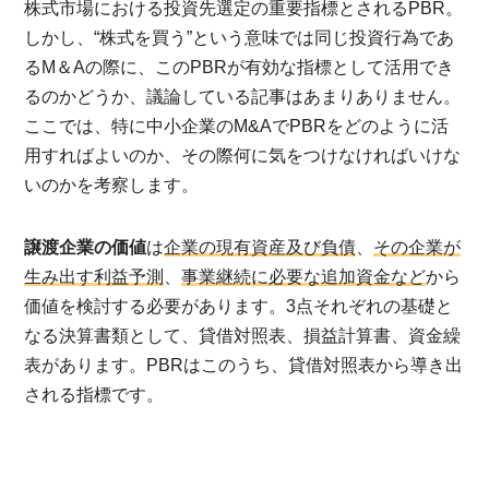
株式市場における投資先選定の重要指標とされるPBR。
しかし、“株式を買う”という意味では同じ投資行為であ
るM＆Aの際に、このPBRが有効な指標として活用でき
るのかどうか、議論している記事はあまりありません。
ここでは、特に中小企業のM&AでPBRをどのように活
用すればよいのか、その際何に気をつけなければいけな
いのかを考察します。
譲渡企業の価値
は
企業の現有資産及び負債
、
その企業が
生み出す利益予測
、
事業継続に必要な追加資金など
から
価値を検討する必要があります。3点それぞれの基礎と
なる決算書類として、貸借対照表、損益計算書、資金繰
表があります。PBRはこのうち、貸借対照表から導き出
される指標です。