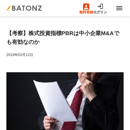
無料登録
ログイン
トップページ
【考察】株式投資指標PBRは中小企業M&Aで
M&A案件一覧
も有効なのか
売りたい方へ
2019年03月12日
買いたい方へ
成約事例
M&A専門家の方へ