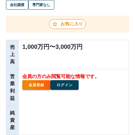
会社譲渡
専門家なし
お気に入り
1,000万円〜3,000万円
売
上
高
営
会員の方のみ閲覧可能な情報です。
業
会員登録
ログイン
利
益
純
資
産