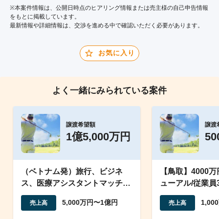
※本案件情報は、公開日時点のヒアリング情報または売主様の自己申告情報
をもとに掲載しています。
最新情報や詳細情報は、交渉を進める中で確認いただく必要があります。
お気に入り
よく一緒にみられている案件
譲渡希望額
譲渡
1億5,000万円
5
（ベトナム発）旅行、ビジネ
【鳥取】4000
ス、医療アシスタントマッチン
ューアル/従業員3
グプラットフォーム
温泉旅館の譲渡
5,000万円〜1億円
1,0
売上高
売上高