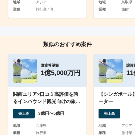
地域
アジア
地域
鳥取県
業種
旅行業 / 他
業種
旅館
類似のおすすめ案件
譲渡希望額
譲渡
1億5,000万円
1
関西エリア×口コミ高評価を誇
【シンガポール
るインバウンド観光向けの旅行
ーター
代理店
3億円〜5億円
売上高
売上高
地域
兵庫県
地域
アジア
業種
旅行業
業種
旅行業