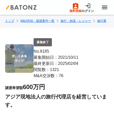
無料登録
ログイン
トップ
M&A売却・譲渡案件一覧
旅行・娯楽・レジャー
旅行業
トップページ
M&A案件一覧
募集終了
No.9185
売りたい方へ
買い手募集

募集開始日：2021/10/11
停止中
最終更新日：2025/02/04
閲覧数：1321
買いたい方へ
M&A交渉数：76
600万円
譲渡希望額
成約事例
アジア現地法人の旅行代理店を経営していま
す。
M&A専門家の方へ