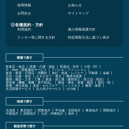
採用情報
お知らせ
お問合せ
サイトマップ
各種規約・方針
利用規約
個人情報保護方針
クッキー等に関する方針
特定商取引法に基づく表示
業種で探す
飲食店・食品
医療・介護・福祉
医薬品・化学
小売・EC
IT・Web・情報通信サービス
アパレル・ファッション
家具・家電・日用品・消費財
旅行・娯楽・レジャー
不動産
金融
広告・出版・放送
エネルギー・電力
農林水産業
建築・建設・土木・工事
製造・加工業（素材加工・加工品・部品）
製造業（機械・電機・電子部品）
輸送・運送・海運・物流
商社・卸
産廃・再生資源
美容・セルフケア・フィットネス
教育・保育
生活関連サービス
法人向けサービス
その他
地域で探す
北海道
東北地方
関東地方
甲信越・北陸地方
東海地方
関西地方
中国地方
四国地方
九州・沖縄地方
海外
都道府県で探す