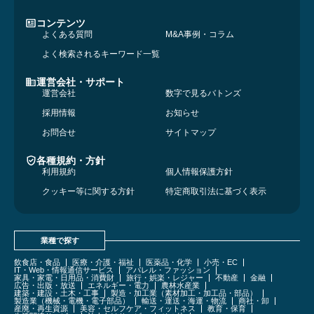
コンテンツ
よくある質問
M&A事例・コラム
よく検索されるキーワード一覧
運営会社・サポート
運営会社
数字で見るバトンズ
採用情報
お知らせ
お問合せ
サイトマップ
各種規約・方針
利用規約
個人情報保護方針
クッキー等に関する方針
特定商取引法に基づく表示
業種で探す
飲食店・食品
医療・介護・福祉
医薬品・化学
小売・EC
IT・Web・情報通信サービス
アパレル・ファッション
家具・家電・日用品・消費財
旅行・娯楽・レジャー
不動産
金融
広告・出版・放送
エネルギー・電力
農林水産業
建築・建設・土木・工事
製造・加工業（素材加工・加工品・部品）
製造業（機械・電機・電子部品）
輸送・運送・海運・物流
商社・卸
産廃・再生資源
美容・セルフケア・フィットネス
教育・保育