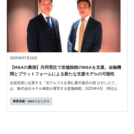
2025年07月24日
【M&Aの裏側】共同受託で老舗旅館のM&Aを支援。金融機
関とプラットフォームによる新たな支援モデルの可能性
志賀高原に位置する「北アルプスを望む露天風呂の宿 ひがしだて」
は、株式会社ホテル東館が運営する老舗旅館。2025年4月、同社はホ
テル・旅館...
事業承継・M&Aトピックス