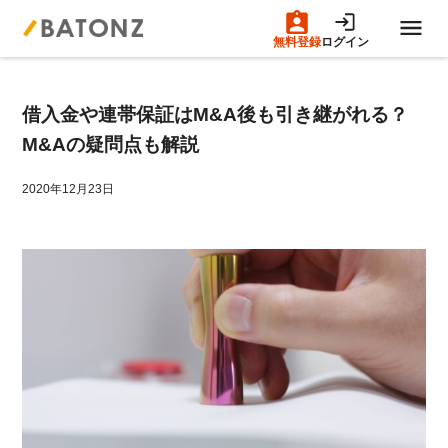
無料登録
ログイン
トップページ
借入金や連帯保証はM&A後も引き継がれる？
M&A案件一覧
M&Aの疑問点も解説
売りたい方へ
2020年12月23日
買いたい方へ
成約事例
M&A専門家の方へ