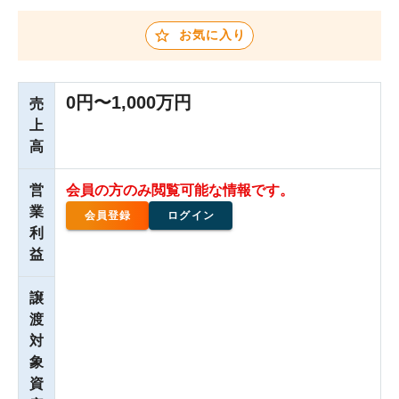
お気に入り
0円〜1,000万円
売
上
高
営
会員の方のみ閲覧可能な情報です。
業
会員登録
ログイン
利
益
譲
渡
対
象
資