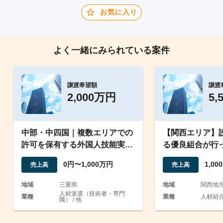
お気に入り
よく一緒にみられている案件
譲渡希望額
譲渡
2,000万円
5,
中部・中四国｜複数エリアでの
【関西エリア】設
許可を保有する外国人技能実習
る優良組合が行
生監理団体の事業譲渡案件
能生支援
0円〜1,000万円
1,0
売上高
売上高
地域
三重県
地域
関西地
人材派遣（技術者・専門
業種
業種
人材紹介 
職） / 他