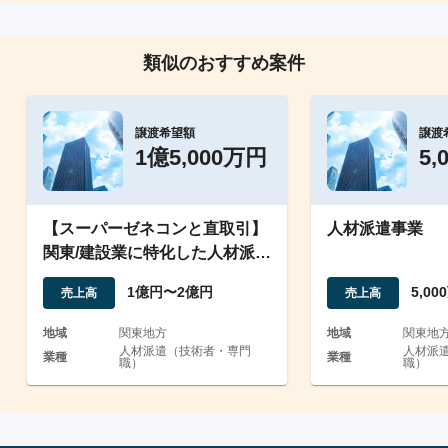
類似のおすすめ案件
譲渡希望額
譲渡
1億5,000万円
5,
【スーパーゼネコンと直取引】
人材派遣事業
関東/建設業に特化した人材派遣
業/海外派遣実績多数
1億円〜2億円
5,0
売上高
売上高
地域
関東地方
地域
関東地
人材派遣（技術者・専門
人材派
業種
業種
職）
職）