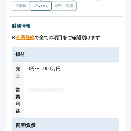
従業員
ノウハウ
特許・商標
財務情報
※
会員登録
で全ての項目をご確認頂けます
損益
売
0円〜1,000万円
上
営
X,000~X,000万円
業
利
益
資産/負債