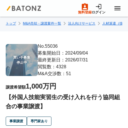
無料登録
ログイン
トップ
M&A売却・譲渡案件一覧
法人向けサービス
人材派遣（技術
トップページ
M&A案件一覧
No.55036
募集開始日：2024/09/04
買い手募集

最終更新日：2026/07/31
売りたい方へ
停止中
閲覧数：4328
M&A交渉数：51
買いたい方へ
1,000万円
譲渡希望額
【外国人技能実習生の受け入れを行う協同組
成約事例
合の事業譲渡】
M&A専門家の方へ
事業譲渡
専門家あり