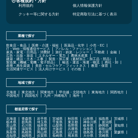
各種規約・方針
利用規約
個人情報保護方針
クッキー等に関する方針
特定商取引法に基づく表示
業種で探す
飲食店・食品
医療・介護・福祉
医薬品・化学
小売・EC
IT・Web・情報通信サービス
アパレル・ファッション
家具・家電・日用品・消費財
旅行・娯楽・レジャー
不動産
金融
広告・出版・放送
エネルギー・電力
農林水産業
建築・建設・土木・工事
製造・加工業（素材加工・加工品・部品）
製造業（機械・電機・電子部品）
輸送・運送・海運・物流
商社・卸
産廃・再生資源
美容・セルフケア・フィットネス
教育・保育
生活関連サービス
法人向けサービス
その他
地域で探す
北海道
東北地方
関東地方
甲信越・北陸地方
東海地方
関西地方
中国地方
四国地方
九州・沖縄地方
海外
都道府県で探す
北海道
青森県
岩手県
宮城県
秋田県
山形県
福島県
茨城県
栃木県
群馬県
埼玉県
千葉県
東京都
神奈川県
新潟県
富山県
石川県
福井県
山梨県
長野県
岐阜県
静岡県
愛知県
三重県
滋賀県
京都府
大阪府
兵庫県
奈良県
和歌山県
鳥取県
島根県
岡山県
広島県
山口県
徳島県
香川県
愛媛県
高知県
福岡県
佐賀県
長崎県
熊本県
大分県
宮崎県