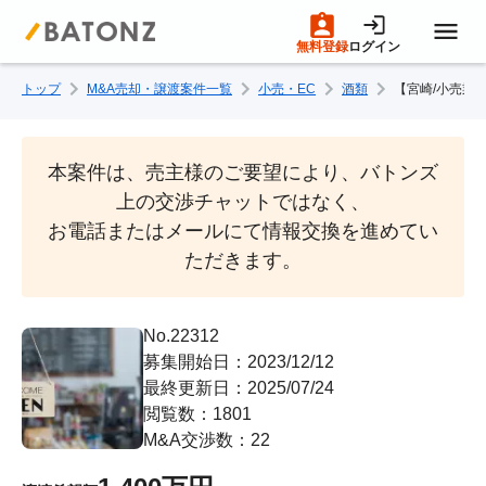
無料登録
ログイン
トップ
M&A売却・譲渡案件一覧
小売・EC
酒類
【宮崎/小売業
トップページ
M&A案件一覧
本案件は、売主様のご要望により、バトンズ
上の交渉チャットではなく、

お電話またはメールにて情報交換を進めてい
売りたい方へ
ただきます。
買いたい方へ
No.22312
募集開始日：2023/12/12
成約事例
最終更新日：2025/07/24
閲覧数：1801
M&A交渉数：22
M&A専門家の方へ