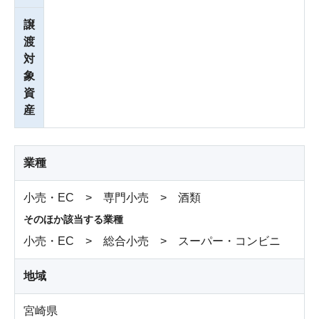
譲
渡
対
象
資
産
業種
小売・EC > 専門小売 > 酒類
そのほか該当する業種
小売・EC > 総合小売 > スーパー・コンビニ
地域
宮崎県