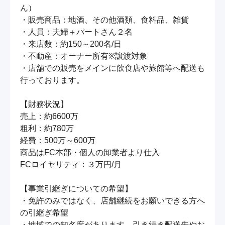
ん）

・販売商品：地酒、その他酒類、食料品、雑貨

・人員：夫婦＋パートさん２名

・来店数：約150～200名/日

・不動産：オーナー所有※譲渡対象

・店舗での販売をメインに飲食店や旅館等へ配送も
行っております。

【財務状況】

売上：約6600万

粗利：約780万

経費：500万～600万

商品はFC本部・個人の卸業者より仕入

FCロイヤリティ：３万円/月

【事業引継ぎについての希望】

・免許のみではなく、店舗継続をお願いできる方へ
の引継ぎ希望

・地域での知名度があります。引き続き配送先やお