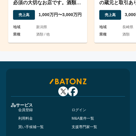
必須の大切なお店です。酒類・
の蔵元と取引あ
食品小売・卸店
1,000万円〜3,000万円
3,0
売上高
売上高
地域
新潟県
地域
長崎県
業種
酒類 / 他
業種
酒類
サービス
会員登録
ログイン
利用料金
M&A案件一覧
買い手候補一覧
支援専門家一覧