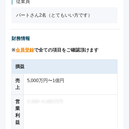
従業員
パートさん2名（とてもいい方です）
財務情報
※
会員登録
で全ての項目をご確認頂けます
損益
売
5,000万円〜1億円
上
営
X,000~X,000万円
業
利
益