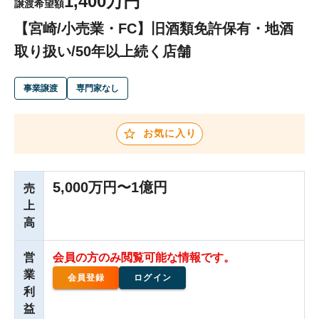
1,400万円
譲渡希望額
【宮崎/小売業・FC】旧酒類免許保有・地酒
取り扱い/50年以上続く店舗
事業譲渡
専門家なし
お気に入り
5,000万円〜1億円
売
上
高
営
会員の方のみ閲覧可能な情報です。
業
会員登録
ログイン
利
益