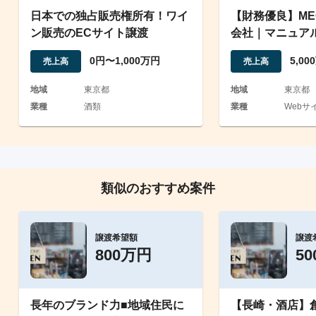
日本での独占販売権所有！ワイ
【財務優良】M
ン販売のECサイト譲渡
会社｜マニュア
削減および属人
0円〜1,000万円
5,0
売上高
売上高
地域
東京都
地域
東京都
業種
酒類
業種
Webサイ
類似のおすすめ案件
譲渡希望額
譲渡
800万円
5
長年のブランド力■地域住民に
【長崎・酒店】創