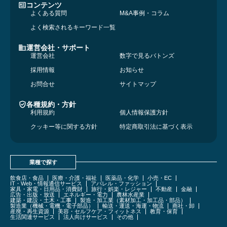
コンテンツ
よくある質問
M&A事例・コラム
よく検索されるキーワード一覧
運営会社・サポート
運営会社
数字で見るバトンズ
採用情報
お知らせ
お問合せ
サイトマップ
各種規約・方針
利用規約
個人情報保護方針
クッキー等に関する方針
特定商取引法に基づく表示
業種で探す
飲食店・食品
医療・介護・福祉
医薬品・化学
小売・EC
IT・Web・情報通信サービス
アパレル・ファッション
家具・家電・日用品・消費財
旅行・娯楽・レジャー
不動産
金融
広告・出版・放送
エネルギー・電力
農林水産業
建築・建設・土木・工事
製造・加工業（素材加工・加工品・部品）
製造業（機械・電機・電子部品）
輸送・運送・海運・物流
商社・卸
産廃・再生資源
美容・セルフケア・フィットネス
教育・保育
生活関連サービス
法人向けサービス
その他