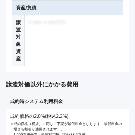
資産/負債
譲
X,000~X,000万円
渡
対
象
資
産
譲渡対価以外にかかる費用
成約時システム利用料金
成約価格の2.0%(税込2.2%)
成約価格（税抜）に応じて下記が最低料金となります（最低料金の
場合も割引が適用されます）。
1,000万円未満：最低35万円（税込38.5万円）