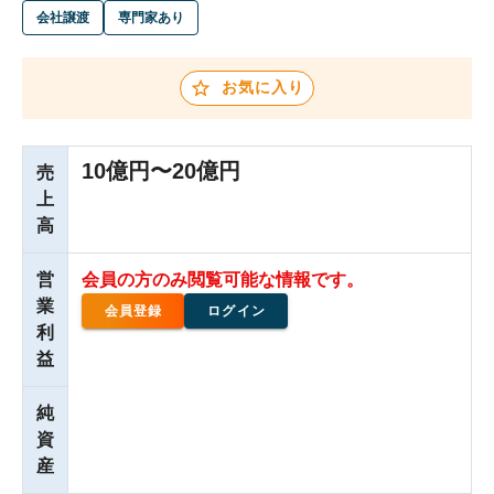
会社譲渡
専門家あり
お気に入り
10億円〜20億円
売
上
高
営
会員の方のみ閲覧可能な情報です。
業
会員登録
ログイン
利
益
純
資
産