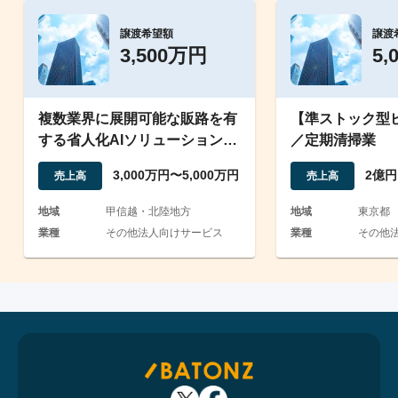
譲渡希望額
譲渡
3,500万円
5,
複数業界に展開可能な販路を有
【準ストック型
する省人化AIソリューション提
／定期清掃業
供会社
3,000万円〜5,000万円
2億円
売上高
売上高
地域
甲信越・北陸地方
地域
東京都
業種
その他法人向けサービス
業種
その他