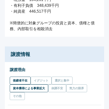
・有利子負債　348,439千円

・純資産　446,517千円

※簡便的に対象グループの投資と資本、債権と債
務、内部取引を相殺消去
譲渡情報
譲渡理由
後継者不在
イグジット
選択と集中
資本獲得による事業拡大
体調不安
気力の限界
その他