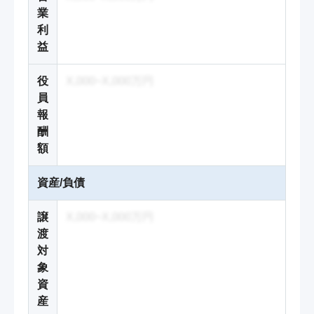
業
利
益
役
X,000~X,000万円
員
報
酬
額
資産/負債
譲
X,000~X,000万円
渡
対
象
資
産