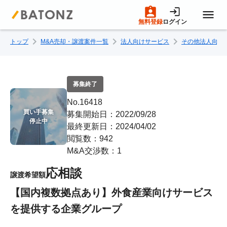
無料登録
ログイン
トップ
M&A売却・譲渡案件一覧
法人向けサービス
その他法人向け
トップページ
M&A案件一覧
募集終了
No.16418
売りたい方へ
買い手募集

募集開始日：2022/09/28
停止中
最終更新日：2024/04/02
閲覧数：942
買いたい方へ
M&A交渉数：1
応相談
譲渡希望額
成約事例
【国内複数拠点あり】外食産業向けサービス
を提供する企業グループ
M&A専門家の方へ