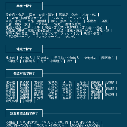
業種で探す
飲食店・食品
医療・介護・福祉
医薬品・化学
小売・EC
IT・Web・情報通信サービス
アパレル・ファッション
家具・家電・日用品・消費財
旅行・娯楽・レジャー
不動産
金融
広告・出版・放送
エネルギー・電力
農林水産業
建築・建設・土木・工事
製造・加工業（素材加工・加工品・部品）
製造業（機械・電機・電子部品）
輸送・運送・海運・物流
商社・卸
産廃・再生資源
美容・セルフケア・フィットネス
教育・保育
生活関連サービス
法人向けサービス
その他
地域で探す
北海道
東北地方
関東地方
甲信越・北陸地方
東海地方
関西地方
中国地方
四国地方
九州・沖縄地方
海外
都道府県で探す
北海道
青森県
岩手県
宮城県
秋田県
山形県
福島県
茨城県
栃木県
群馬県
埼玉県
千葉県
東京都
神奈川県
新潟県
富山県
石川県
福井県
山梨県
長野県
岐阜県
静岡県
愛知県
三重県
滋賀県
京都府
大阪府
兵庫県
奈良県
和歌山県
鳥取県
島根県
岡山県
広島県
山口県
徳島県
香川県
愛媛県
高知県
福岡県
佐賀県
長崎県
熊本県
大分県
宮崎県
鹿児島県
沖縄県
譲渡希望金額で探す
応相談
100万円未満
100万円〜300万円
300万円〜500万円
500万円〜750万円
750万円〜1,000万円
1,000万円〜2,000万円