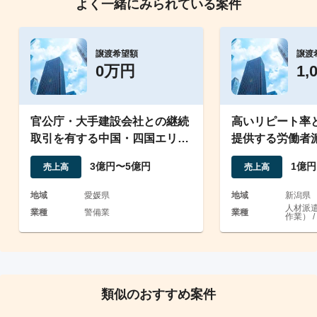
よく一緒にみられている案件
譲渡希望額
譲渡
0万円
1,
官公庁・大手建設会社との継続
高いリピート率
取引を有する中国・四国エリア
提供する労働者
の総合警備会社
3億円〜5億円
1億円
売上高
売上高
地域
愛媛県
地域
新潟県
人材派
業種
警備業
業種
作業） /
類似のおすすめ案件