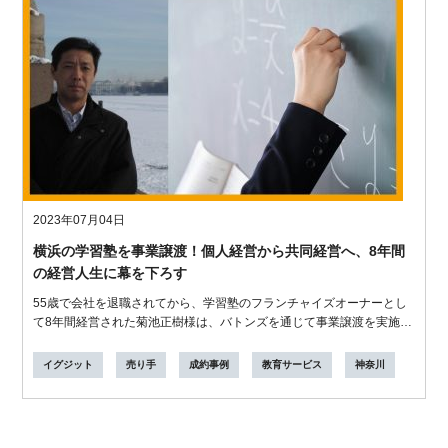
2023年07月04日
横浜の学習塾を事業譲渡！個人経営から共同経営へ、8年間
の経営人生に幕を下ろす
55歳で会社を退職されてから、学習塾のフランチャイズオーナーとし
て8年間経営された菊池正樹様は、バトンズを通じて事業譲渡を実施
し、経営者とし...
イグジット
売り手
成約事例
教育サービス
神奈川