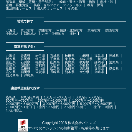
製造業（機械・電機・電子部品）
輸送・運送・海運・物流
商社・卸
産廃・再生資源
美容・セルフケア・フィットネス
教育・保育
生活関連サービス
法人向けサービス
その他
地域で探す
北海道
東北地方
関東地方
甲信越・北陸地方
東海地方
関西地方
中国地方
四国地方
九州・沖縄地方
海外
都道府県で探す
北海道
青森県
岩手県
宮城県
秋田県
山形県
福島県
茨城県
栃木県
群馬県
埼玉県
千葉県
東京都
神奈川県
新潟県
富山県
石川県
福井県
山梨県
長野県
岐阜県
静岡県
愛知県
三重県
滋賀県
京都府
大阪府
兵庫県
奈良県
和歌山県
鳥取県
島根県
岡山県
広島県
山口県
徳島県
香川県
愛媛県
高知県
福岡県
佐賀県
長崎県
熊本県
大分県
宮崎県
鹿児島県
沖縄県
譲渡希望金額で探す
応相談
100万円未満
100万円〜300万円
300万円〜500万円
500万円〜750万円
750万円〜1,000万円
1,000万円〜2,000万円
2,000万円〜3,000万円
3,000万円〜5,000万円
5,000万円〜7,500万円
7,500万円〜1億円
1億円〜2.5億円
2.5億円〜5億円
5億円〜10億円
10億円以上
Copyright 2018 株式会社バトンズ
すべてのコンテンツの無断複写・転載等を禁じます