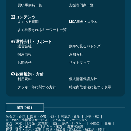
買い手候補一覧
支援専門家一覧
コンテンツ
よくある質問
M&A事例・コラム
よく検索されるキーワード一覧
運営会社・サポート
運営会社
数字で見るバトンズ
採用情報
お知らせ
お問合せ
サイトマップ
各種規約・方針
利用規約
個人情報保護方針
クッキー等に関する方針
特定商取引法に基づく表示
業種で探す
飲食店・食品
医療・介護・福祉
医薬品・化学
小売・EC
IT・Web・情報通信サービス
アパレル・ファッション
家具・家電・日用品・消費財
旅行・娯楽・レジャー
不動産
金融
広告・出版・放送
エネルギー・電力
農林水産業
建築・建設・土木・工事
製造・加工業（素材加工・加工品・部品）