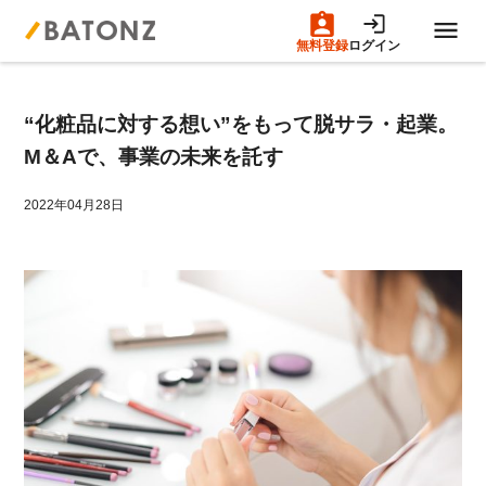
無料登録
ログイン
トップページ
“化粧品に対する想い”をもって脱サラ・起業。
M&A案件一覧
M＆Aで、事業の未来を託す
売りたい方へ
2022年04月28日
買いたい方へ
成約事例
M&A専門家の方へ