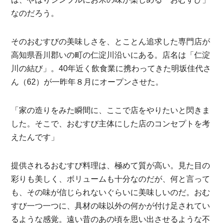
なのだろう。
そのおむすびの美味しさを、とことん追求した専門店が
高知県吾川郡いの町の仁淀川沿いにある。店名は「仁淀
川の結び」。40年近く飲食業に携わってきた明坂佳代さ
ん（62）が一昨年８月にオープンさせた。
「家の造りをみた瞬間に、ここで店をやりたいと閃きま
した。そこで、おむすび主体にした店のコンセプトを考
えたんです」
提供されるおむすび料理は、極めて質が高い。見た目の
彩りも美しく、ボリュームも十分なのだが、何と言って
も、その味が信じられないぐらいに美味しいのだ。おむ
すび一つ一つに、具材の味以外の何かが付け足されてい
るような感覚。遠い昔のあの頃を思い出させるような不