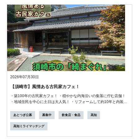
2026年07月30日
【須崎市】風情ある古民家カフェ！
・築100年の古民家カフェ！ ・穏やかな内海沿いの集落に佇む店舗！
・地域住民を中心に土日は大人気！ ・リフォームして約10年と内装は
新しい...
あとつぎ公募
募集中
飲食店・食品
高知
高知ミライマッチング