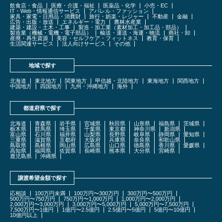
飲食店・食品
医療・介護・福祉
医薬品・化学
小売・EC
IT・Web・情報通信サービス
アパレル・ファッション
家具・家電・日用品・消費財
旅行・娯楽・レジャー
不動産
金融
広告・出版・放送
エネルギー・電力
農林水産業
建築・建設・土木・工事
製造・加工業（素材加工・加工品・部品）
製造業（機械・電機・電子部品）
輸送・運送・海運・物流
商社・卸
産廃・再生資源
美容・セルフケア・フィットネス
教育・保育
生活関連サービス
法人向けサービス
その他
地域で探す
北海道
東北地方
関東地方
甲信越・北陸地方
東海地方
関西地方
中国地方
四国地方
九州・沖縄地方
海外
都道府県で探す
北海道
青森県
岩手県
宮城県
秋田県
山形県
福島県
茨城県
栃木県
群馬県
埼玉県
千葉県
東京都
神奈川県
新潟県
富山県
石川県
福井県
山梨県
長野県
岐阜県
静岡県
愛知県
三重県
滋賀県
京都府
大阪府
兵庫県
奈良県
和歌山県
鳥取県
島根県
岡山県
広島県
山口県
徳島県
香川県
愛媛県
高知県
福岡県
佐賀県
長崎県
熊本県
大分県
宮崎県
鹿児島県
沖縄県
譲渡希望金額で探す
応相談
100万円未満
100万円〜300万円
300万円〜500万円
500万円〜750万円
750万円〜1,000万円
1,000万円〜2,000万円
2,000万円〜3,000万円
3,000万円〜5,000万円
5,000万円〜7,500万円
7,500万円〜1億円
1億円〜2.5億円
2.5億円〜5億円
5億円〜10億円
10億円以上