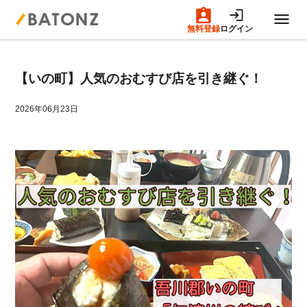
無料登録
ログイン
トップページ
【いの町】人気のおむすび店を引き継ぐ！
M&A案件一覧
2026年06月23日
売りたい方へ
買いたい方へ
成約事例
M&A専門家の方へ