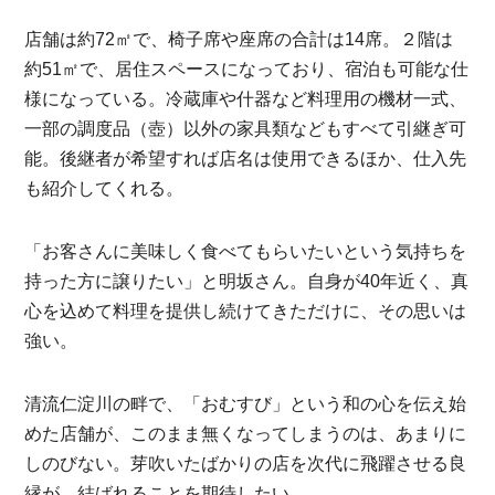
店舗は約72㎡で、椅子席や座席の合計は14席。２階は
約51㎡で、居住スペースになっており、宿泊も可能な仕
様になっている。冷蔵庫や什器など料理用の機材一式、
一部の調度品（壺）以外の家具類などもすべて引継ぎ可
能。後継者が希望すれば店名は使用できるほか、仕入先
も紹介してくれる。
「お客さんに美味しく食べてもらいたいという気持ちを
持った方に譲りたい」と明坂さん。自身が40年近く、真
心を込めて料理を提供し続けてきただけに、その思いは
強い。
清流仁淀川の畔で、「おむすび」という和の心を伝え始
めた店舗が、このまま無くなってしまうのは、あまりに
しのびない。芽吹いたばかりの店を次代に飛躍させる良
縁が、結ばれることを期待したい。