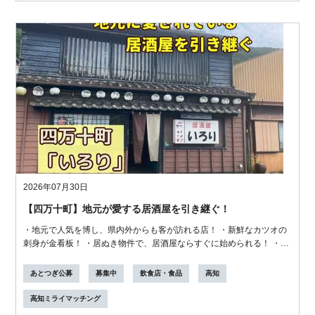
2026年07月30日
【四万十町】地元が愛する居酒屋を引き継ぐ！
・地元で人気を博し、県内外からも客が訪れる店！ ・新鮮なカツオの
刺身が金看板！ ・居ぬき物件で、居酒屋ならすぐに始められる！ ・小
さな畑...
あとつぎ公募
募集中
飲食店・食品
高知
高知ミライマッチング