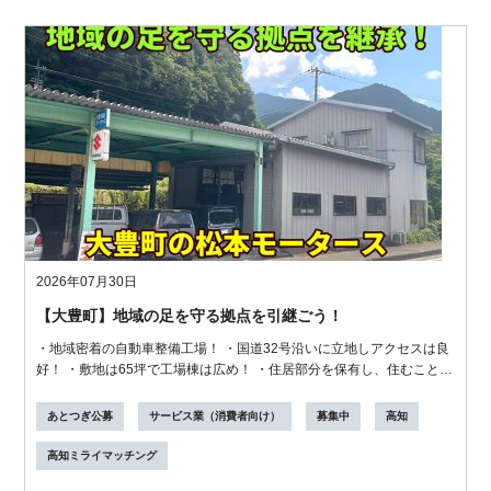
2026年07月30日
【大豊町】地域の足を守る拠点を引継ごう！
・地域密着の自動車整備工場！ ・国道32号沿いに立地しアクセスは良
好！ ・敷地は65坪で工場棟は広め！ ・住居部分を保有し、住むことも
可能！ ...
あとつぎ公募
サービス業（消費者向け）
募集中
高知
高知ミライマッチング