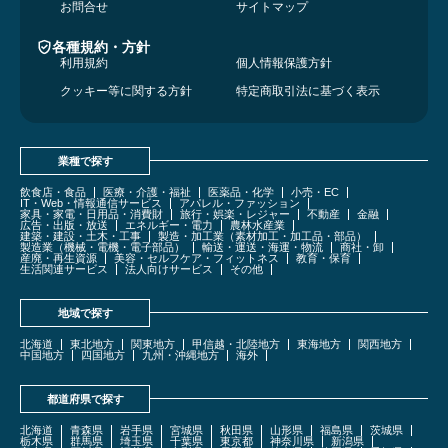
お問合せ
サイトマップ
各種規約・方針
利用規約
個人情報保護方針
クッキー等に関する方針
特定商取引法に基づく表示
業種で探す
飲食店・食品
医療・介護・福祉
医薬品・化学
小売・EC
IT・Web・情報通信サービス
アパレル・ファッション
家具・家電・日用品・消費財
旅行・娯楽・レジャー
不動産
金融
広告・出版・放送
エネルギー・電力
農林水産業
建築・建設・土木・工事
製造・加工業（素材加工・加工品・部品）
製造業（機械・電機・電子部品）
輸送・運送・海運・物流
商社・卸
産廃・再生資源
美容・セルフケア・フィットネス
教育・保育
生活関連サービス
法人向けサービス
その他
地域で探す
北海道
東北地方
関東地方
甲信越・北陸地方
東海地方
関西地方
中国地方
四国地方
九州・沖縄地方
海外
都道府県で探す
北海道
青森県
岩手県
宮城県
秋田県
山形県
福島県
茨城県
栃木県
群馬県
埼玉県
千葉県
東京都
神奈川県
新潟県