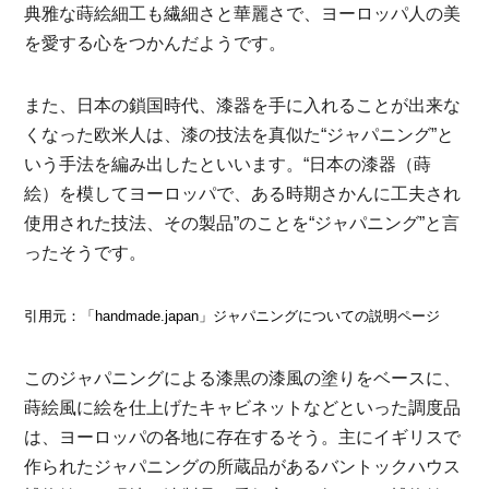
典雅な蒔絵細工も繊細さと華麗さで、ヨーロッパ人の美
を愛する心をつかんだようです。
また、日本の鎖国時代、漆器を手に入れることが出来な
くなった欧米人は、漆の技法を真似た“ジャパニング”と
いう手法を編み出したといいます。“日本の漆器（蒔
絵）を模してヨーロッパで、ある時期さかんに工夫され
使用された技法、その製品”のことを“ジャパニング”と言
ったそうです。
引用元：「handmade.japan」ジャパニングについての説明ページ
このジャパニングによる漆黒の漆風の塗りをベースに、
蒔絵風に絵を仕上げたキャビネットなどといった調度品
は、ヨーロッパの各地に存在するそう。主にイギリスで
作られたジャパニングの所蔵品があるバントックハウス