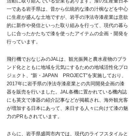
活動に取り組んでいる企業もあります。漆の生産量日本
一である岩手県は、昔から伝統的な漆の汁椀などを中心
に生産が盛んな土地ですが、岩手の浄法寺漆産業は意欲
的に新作や発信といった取り組みを行って、現代の暮ら
しに合ったかたちで漆を使ったアイテムの企画・開発を
行っています。
飛行機でおなじみのJALは、観光振興と農水産物のブラ
ンド化とともに地域を元気にするための地域活性化プロ
ジェクト、“新・JAPAN PROJECT”を実施しており、
2017年に岩手県の浄法寺漆産業との共同開発企画の漆
器を販売を行いました。JAL各機に置かれている機内誌
にも英文で漆器の紹介記事などが掲載され、海外観光客
が増加する日本にあって、来日する人々に向けて漆の魅
力のPRもされています。
さらに、岩手県盛岡市内では、現代のライフスタイルと