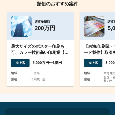
類似のおすすめ案件
譲渡希望額
譲渡
200万円
5,
最大サイズのポスター印刷も
【東海/印刷業
可、カラー技術高い印刷業【役
ード製作】取引
員従業員継続】
に強み/事業譲渡
5,000万円〜1億円
3,0
売上高
売上高
地域
千葉県
地域
東海地
製版・
業種
印刷業 / 他
業種
業 / 他