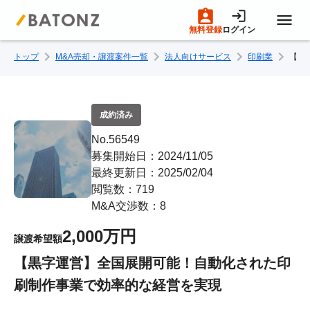
無料登録
ログイン
トップ
M&A売却・譲渡案件一覧
法人向けサービス
印刷業
【黒
トップページ
M&A案件一覧
成約済み
No.56549
売りたい方へ
募集開始日：2024/11/05
最終更新日：2025/02/04
閲覧数：719
買いたい方へ
M&A交渉数：8
2,000万円
譲渡希望額
成約事例
【黒字運営】全国展開可能！自動化された印
刷制作事業で効率的な経営を実現
M&A専門家の方へ