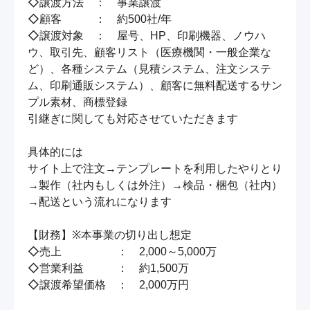
◇譲渡方法　：　事業譲渡

◇顧客　　　：　約500社/年

◇譲渡対象　：　屋号、HP、印刷機器、ノウハ
ウ、取引先、顧客リスト（医療機関・一般企業な
ど）、各種システム（見積システム、注文システ
ム、印刷通販システム）、顧客に無料配送するサン
プル素材、商標登録

引継ぎに関しても対応させていただきます

具体的には

サイト上で注文→テンプレートを利用したやりとり
→製作（社内もしくは外注）→検品・梱包（社内）
→配送という流れになります

【財務】※本事業の切り出し想定

◇売上　　　　　：　2,000～5,000万

◇営業利益　　　：　約1,500万

◇譲渡希望価格　：　2,000万円
