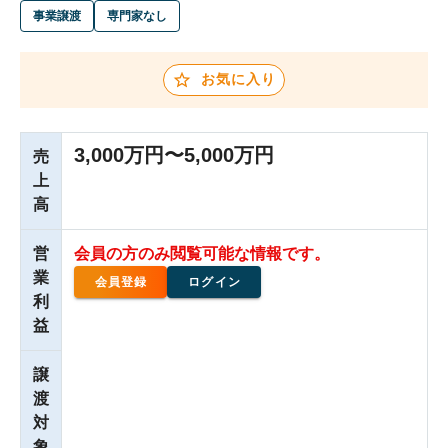
事業譲渡
専門家なし
お気に入り
3,000万円〜5,000万円
売
上
高
営
会員の方のみ閲覧可能な情報です。
業
会員登録
ログイン
利
益
譲
渡
対
象