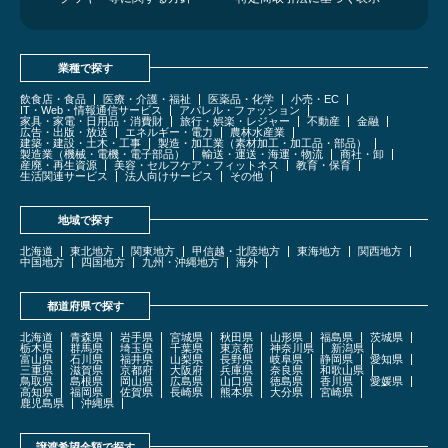
業種で探す
飲食店・食品
医療・介護・福祉
医薬品・化学
小売・EC
IT・Web・情報通信サービス
アパレル・ファッション
家具・家電・日用品・消費財
旅行・娯楽・レジャー
不動産
金融
広告・出版・放送
エネルギー・電力
農林水産業
建築・建設・土木・工事
製造・加工業（素材加工・加工品・部品）
製造業（機械・電機・電子部品）
輸送・運送・海運・物流
商社・卸
産廃・再生資源
美容・セルフケア・フィットネス
教育・保育
生活関連サービス
法人向けサービス
その他
地域で探す
北海道
東北地方
関東地方
甲信越・北陸地方
東海地方
関西地方
中国地方
四国地方
九州・沖縄地方
海外
都道府県で探す
北海道
青森県
岩手県
宮城県
秋田県
山形県
福島県
茨城県
栃木県
群馬県
埼玉県
千葉県
東京都
神奈川県
新潟県
富山県
石川県
福井県
山梨県
長野県
岐阜県
静岡県
愛知県
三重県
滋賀県
京都府
大阪府
兵庫県
奈良県
和歌山県
鳥取県
島根県
岡山県
広島県
山口県
徳島県
香川県
愛媛県
高知県
福岡県
佐賀県
長崎県
熊本県
大分県
宮崎県
鹿児島県
沖縄県
譲渡希望金額で探す