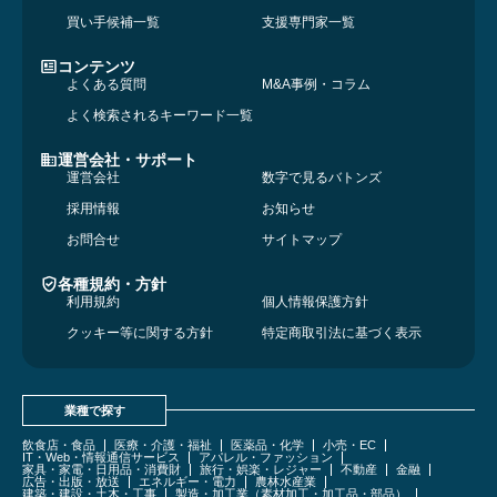
買い手候補一覧
支援専門家一覧
コンテンツ
よくある質問
M&A事例・コラム
よく検索されるキーワード一覧
運営会社・サポート
運営会社
数字で見るバトンズ
採用情報
お知らせ
お問合せ
サイトマップ
各種規約・方針
利用規約
個人情報保護方針
クッキー等に関する方針
特定商取引法に基づく表示
業種で探す
飲食店・食品
医療・介護・福祉
医薬品・化学
小売・EC
IT・Web・情報通信サービス
アパレル・ファッション
家具・家電・日用品・消費財
旅行・娯楽・レジャー
不動産
金融
広告・出版・放送
エネルギー・電力
農林水産業
建築・建設・土木・工事
製造・加工業（素材加工・加工品・部品）