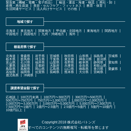
製造業（機械・電機・電子部品）
輸送・運送・海運・物流
商社・卸
産廃・再生資源
美容・セルフケア・フィットネス
教育・保育
生活関連サービス
法人向けサービス
その他
地域で探す
北海道
東北地方
関東地方
甲信越・北陸地方
東海地方
関西地方
中国地方
四国地方
九州・沖縄地方
海外
都道府県で探す
北海道
青森県
岩手県
宮城県
秋田県
山形県
福島県
茨城県
栃木県
群馬県
埼玉県
千葉県
東京都
神奈川県
新潟県
富山県
石川県
福井県
山梨県
長野県
岐阜県
静岡県
愛知県
三重県
滋賀県
京都府
大阪府
兵庫県
奈良県
和歌山県
鳥取県
島根県
岡山県
広島県
山口県
徳島県
香川県
愛媛県
高知県
福岡県
佐賀県
長崎県
熊本県
大分県
宮崎県
鹿児島県
沖縄県
譲渡希望金額で探す
応相談
100万円未満
100万円〜300万円
300万円〜500万円
500万円〜750万円
750万円〜1,000万円
1,000万円〜2,000万円
2,000万円〜3,000万円
3,000万円〜5,000万円
5,000万円〜7,500万円
7,500万円〜1億円
1億円〜2.5億円
2.5億円〜5億円
5億円〜10億円
10億円以上
Copyright 2018 株式会社バトンズ
すべてのコンテンツの無断複写・転載等を禁じます