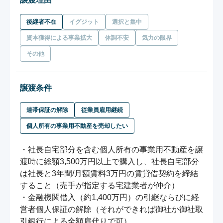
後継者不在
イグジット
選択と集中
資本獲得による事業拡大
体調不安
気力の限界
その他
譲渡条件
連帯保証の解除
従業員雇用継続
個人所有の事業用不動産を売却したい
・社⾧自宅部分を含む個人所有の事業用不動産を譲
渡時に総額3,500万円以上で購入し、社⾧自宅部分
は社⾧と3年間/月額賃料3万円の賃貸借契約を締結
すること（売手が指定する宅建業者が仲介）

・金融機関借入（約1,400万円）の引継ならびに経
営者個人保証の解除（それができれば御社か御社取