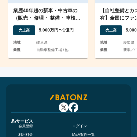
業歴40年超の新車・中古車の
【自社整備とカ
（販売・ 修理・ 整備・ 車検
有】全国にファ
業）を営む企業/資格有
専門ディーラー
5,000万円〜1億円
5,0
売上高
売上高
地域
岐阜県
地域
愛知県
業種
自動車整備工場 / 他
業種
新車／中
サービス
会員登録
ログイン
利用料金
M&A案件一覧