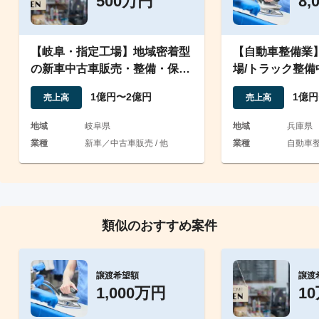
500万円
8,
【岐阜・指定工場】地域密着型
【自動車整備業
の新車中古車販売・整備・保険
場/トラック整備
販売。有資格者多数在籍
籍/業歴50年以上
1億円〜2億円
1億円
売上高
売上高
地域
岐阜県
地域
兵庫県
業種
新車／中古車販売 / 他
業種
自動車
類似のおすすめ案件
譲渡希望額
譲渡
1,000万円
1