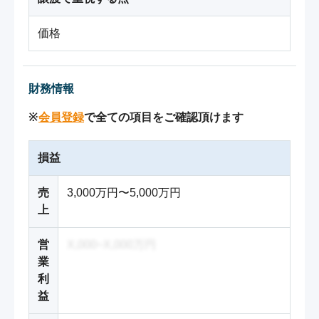
価格
財務情報
※
会員登録
で全ての項目をご確認頂けます
損益
売
3,000万円〜5,000万円
上
営
X,000~X,000万円
業
利
益