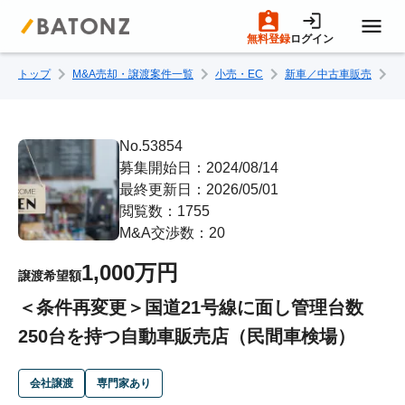
無料登録
ログイン
トップ
M&A売却・譲渡案件一覧
小売・EC
新車／中古車販売
＜
トップページ
M&A案件一覧
No.53854
募集開始日：2024/08/14
最終更新日：2026/05/01
売りたい方へ
閲覧数：1755
M&A交渉数：20
買いたい方へ
1,000万円
譲渡希望額
＜条件再変更＞国道21号線に面し管理台数
成約事例
250台を持つ自動車販売店（民間車検場）
M&A専門家の方へ
会社譲渡
専門家あり