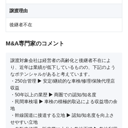
譲渡理由
後継者不在
M&A専門家のコメント
譲渡対象会社は経営者の高齢化と後継者不在によ
り、近年は業績が低下しているものの、下記のよう
なポテンシャルがあると考えています。

・250台管理 ▶ 安定/継続的な車検/修理/保険代理店
収益

・50年以上の業歴 ▶ 商圏での認知/知名度

・民間車検場 ▶ 車検の積極的取込による収益増の余
地

・幹線国道に接道する立地 ▶ 認知/知名度を向上さ
せやすい立地
