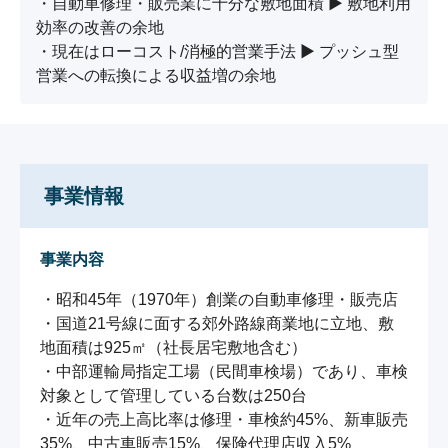
・自動車修理・販売業に十分な敷地面積 ▶ 敷地利用
効率の改善の余地

・現在はローコスト/消極的営業手法 ▶ プッシュ型
営業への転換による収益増の余地
事業情報
事業内容
・昭和45年（1970年）創業の自動車修理・販売店

・国道21号線に面する郊外路線商業地に立地、敷
地面積は925㎡（社⾧居宅敷地含む）

・中部運輸局指定工場（民間車検場）であり、車検
対象として管理している台数は250台

・近年の売上高比率は修理・車検約45%、新車販売
35%、中古車販売15%、保険代理店収入5%