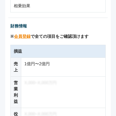
相乗効果
財務情報
※
会員登録
で全ての項目をご確認頂けます
損益
売
1億円〜2億円
上
営
X,000~X,000万円
業
利
益
役
X,000~X,000万円