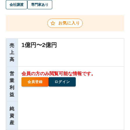
会社譲渡
専門家あり
お気に入り
1億円〜2億円
売
上
高
営
会員の方のみ閲覧可能な情報です。
業
会員登録
ログイン
利
益
純
資
産