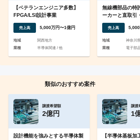
【ベテランエンジニア多数】
無線機部品の特
FPGA/LSI設計事業
ーカーと直取引
の極小精鋭メー
5,000万円〜1億円
5,0
売上高
売上高
地域
関西地方
地域
神奈川
業種
半導体関連 / 他
業種
電子部品 
類似のおすすめ案件
譲渡希望額
譲渡
2億円
1
設計機能を強みとする半導体製
【半導体基板加