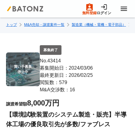
無料登録
ログイン
トップ
M&A売却・譲渡案件一覧
製造業（機械・電機・電子部品）
トップページ
M&A案件一覧
募集終了
No.43414
売りたい方へ
買い手募集

募集開始日：2024/03/06
停止中
最終更新日：2026/02/25
閲覧数：579
買いたい方へ
M&A交渉数：16
8,000万円
譲渡希望額
成約事例
【環境試験装置のシステム製造・販売】半導
体工場の優良取引先が多数/ファブレス
M&A専門家の方へ