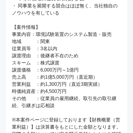
・ 同事業を展開する競合はほぼ無く、当社独自の
ノウハウを有している

【案件情報】

事業内容：環境試験装置のシステム製造・販売

地域　　　：関東

従業員等　：3名以内

譲渡理由　：後継者不在のため

スキーム　：株式譲渡

譲渡価格　：6,000万円～1億円

売上高　　：約1億5,000万円（直近期）

営業利益　：約1,300万円（直近3期実績）

時価純資産：約4,500万円

その他　　：従業員の雇用継続、取引先の取引継
続、引継ぎは応相談

※本案件ページに登録しております【財務概要（営
業利益）】は決算書をもとにした金額となります。
