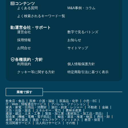
コンテンツ
よくある質問
M&A事例・コラム
よく検索されるキーワード一覧
運営会社・サポート
運営会社
数字で見るバトンズ
採用情報
お知らせ
お問合せ
サイトマップ
各種規約・方針
利用規約
個人情報保護方針
クッキー等に関する方針
特定商取引法に基づく表示
業種で探す
飲食店・食品
医療・介護・福祉
医薬品・化学
小売・EC
IT・Web・情報通信サービス
アパレル・ファッション
家具・家電・日用品・消費財
旅行・娯楽・レジャー
不動産
金融
広告・出版・放送
エネルギー・電力
農林水産業
建築・建設・土木・工事
製造・加工業（素材加工・加工品・部品）
製造業（機械・電機・電子部品）
輸送・運送・海運・物流
商社・卸
産廃・再生資源
美容・セルフケア・フィットネス
教育・保育
生活関連サービス
法人向けサービス
その他