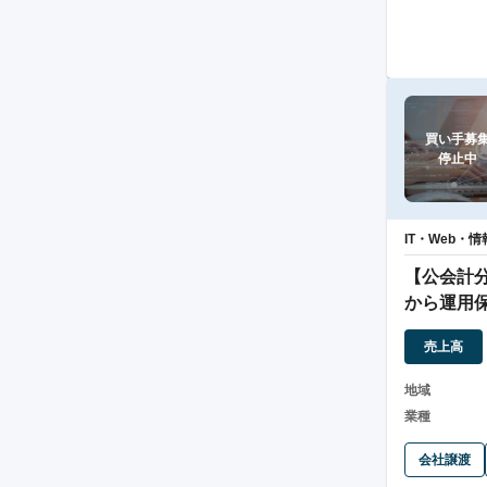
買い手募集
停止中
IT・Web・
【公会計
から運用
売上高
地域
業種
会社譲渡