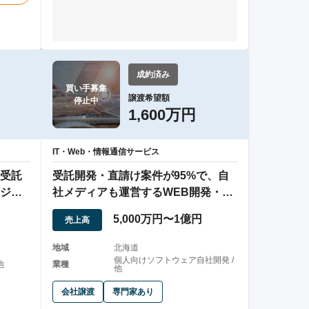
成約済み
買い手募集

譲渡希望額
停止中
1,600万円
IT・Web・情報通信サービス
受託
受託開発・直請け案件が95%で、自
ジニ
社メディアも運営するWEB開発・制
作会社の譲渡
5,000万円〜1億円
売上高
地域
北海道
個人向けソフトウェア自社開発 /
他
業種
他
会社譲渡
専門家あり