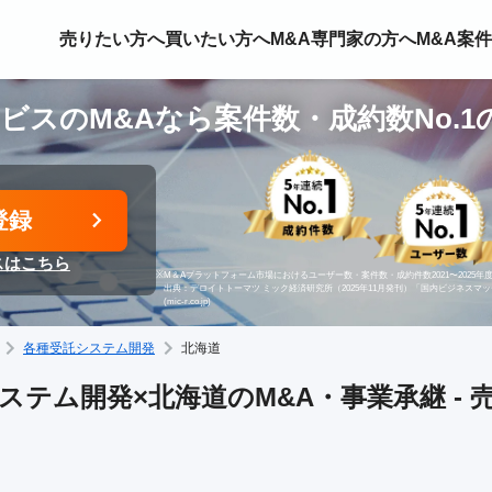
売りたい方へ
買いたい方へ
M&A専門家の方へ
M&A案
ービスのM&Aなら案件数・成約数No.
登録
スはこちら
※
M＆Aプラットフォーム市場におけるユーザー数・案件数・成約件数2021〜2025年度
出典：デロイトトーマツ ミック経済研究所（2025年11月発刊）「国内ビジネスマ
(mic-r.co.jp)
各種受託システム開発
北海道
ステム開発×北海道のM&A・事業承継 - 