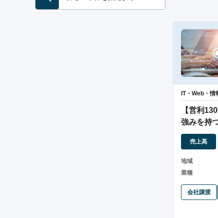
IT・Web・
【営利13
強みを持つ
売上高
地域
業種
会社譲渡