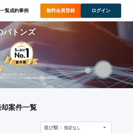
件一覧
成約事例
無料会員登録
ログイン
1のバトンズ
（見込値を含む） No.1
ッチングプラットフォーム市場の現状と展望【2025年版】」
売却案件一覧
並び順：
指定なし