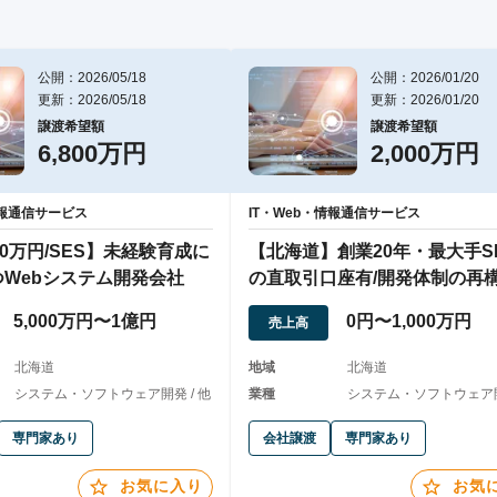
公開：2026/05/18
公開：2026/01/20
更新：2026/05/18
更新：2026/01/20
譲渡希望額
譲渡希望額
6,800万円
2,000万円
情報通信サービス
IT・Web・情報通信サービス
00万円/SES】未経験育成に
【北海道】創業20年・最大手SI
Webシステム開発会社
の直取引口座有/開発体制の再
鍵
5,000万円〜1億円
0円〜1,000万円
売上高
北海道
地域
北海道
システム・ソフトウェア開発 / 他
業種
システム・ソフトウェア開
専門家あり
会社譲渡
専門家あり
お気に入り
お気