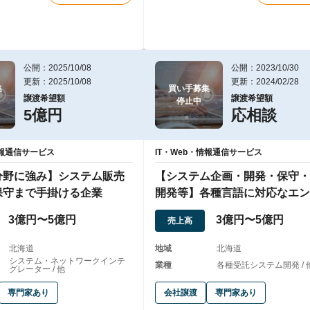
公開：2025/10/08
公開：2023/10/30
更新：2025/10/08
更新：2024/02/28


買い手募集

譲渡希望額
譲渡希望額
停止中
5億円
応相談
情報通信サービス
IT・Web・情報通信サービス
分野に強み】システム販売
【システム企画・開発・保守・
保守まで手掛ける企業
開発等】各種言語に対応なエン
アを80名以上
3億円〜5億円
3億円〜5億円
売上高
北海道
地域
北海道
システム・ネットワークインテ
業種
各種受託システム開発 / 
グレーター / 他
専門家あり
会社譲渡
専門家あり