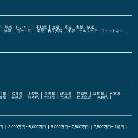
行・娯楽・レジャー
不動産
金融
広告・出版・放送
運・物流
商社・卸
産廃・再生資源
美容・セルフケア・フィットネス
川県
福井県
山梨県
長野県
岐阜県
静岡県
愛知県
三重県
賀県
長崎県
熊本県
大分県
宮崎県
鹿児島県
沖縄県
万円
3,000万円〜5,000万円
5,000万円〜7,500万円
7,500万円〜1億円