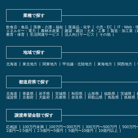
業種で探す
飲食店・食品
医療・介護・福祉
医薬品・化学
小売・EC
IT・Web
エネルギー・電力
農林水産業
建築・建設・土木・工事
製造・加工業（
教育・保育
生活関連サービス
法人向けサービス
その他
地域で探す
北海道
東北地方
関東地方
甲信越・北陸地方
東海地方
関西地方
都道府県で探す
北海道
青森県
岩手県
宮城県
秋田県
山形県
福島県
茨城県
滋賀県
京都府
大阪府
兵庫県
奈良県
和歌山県
鳥取県
島根県
譲渡希望金額で探す
応相談
100万円未満
100万円〜300万円
300万円〜500万円
500万円
1億円〜2.5億円
2.5億円〜5億円
5億円〜10億円
10億円以上