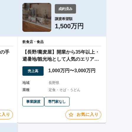
成約済み
譲渡希望額
1,500万円
飲食店・食品
の手
【長野/蕎麦屋】開業から35年以上・
避暑地/観光地として人気のエリアで
す！
1,000万円〜3,000万円
売上高
地域
長野県
業種
定食・そば・うどん
事業譲渡
専門家なし
に入り
お気に入り