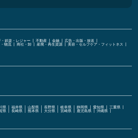
行・娯楽・レジャー
不動産
金融
広告・出版・放送
運・物流
商社・卸
産廃・再生資源
美容・セルフケア・フィットネス
川県
福井県
山梨県
長野県
岐阜県
静岡県
愛知県
三重県
賀県
長崎県
熊本県
大分県
宮崎県
鹿児島県
沖縄県