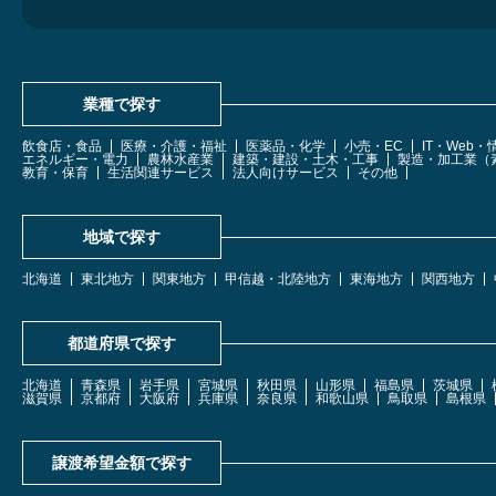
業種で探す
飲食店・食品
医療・介護・福祉
医薬品・化学
小売・EC
IT・Web
エネルギー・電力
農林水産業
建築・建設・土木・工事
製造・加工業（
教育・保育
生活関連サービス
法人向けサービス
その他
地域で探す
北海道
東北地方
関東地方
甲信越・北陸地方
東海地方
関西地方
都道府県で探す
北海道
青森県
岩手県
宮城県
秋田県
山形県
福島県
茨城県
滋賀県
京都府
大阪府
兵庫県
奈良県
和歌山県
鳥取県
島根県
譲渡希望金額で探す