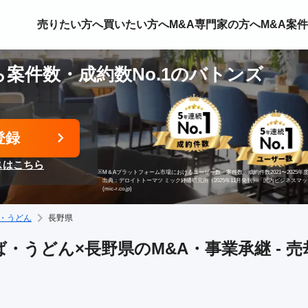
売りたい方へ
買いたい方へ
M&A専門家の方へ
M&A案
案件数・成約数No.1のバトンズ
登録
スはこちら
※
M＆Aプラットフォーム市場におけるユーザー数・案件数・成約件数2021〜2025年度
出典：デロイトトーマツ ミック経済研究所（2025年11月発刊）「国内ビジネスマ
(mic-r.co.jp)
・うどん
長野県
・うどん×長野県のM&A・事業承継 - 