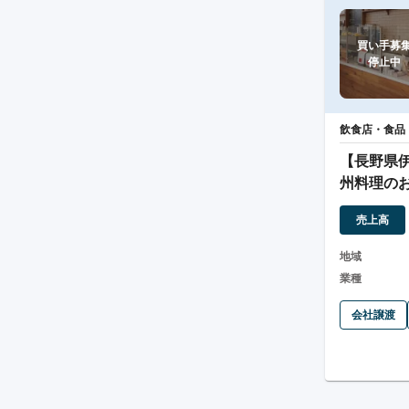
買い手募集
停止中
飲食店・食品
【長野県
州料理のお
売上高
地域
業種
会社譲渡