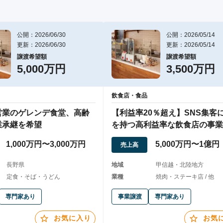
公開：2026/06/30
公開：2026/05/14
更新：2026/06/30
更新：2026/05/14
譲渡希望額
譲渡希望額
5,000万円
3,500万円
飲食店・食品
営業のゲレンデ食堂、高齢
【利益率20％超え】SNS集客
業承継を希望
を持つ高利益率な飲食店の事業
1,000万円〜3,000万円
5,000万円〜1億円
売上高
長野県
地域
甲信越・北陸地方
定食・そば・うどん
業種
焼肉・ステーキ店 / 他
専門家あり
事業譲渡
専門家あり
お気に入り
お気