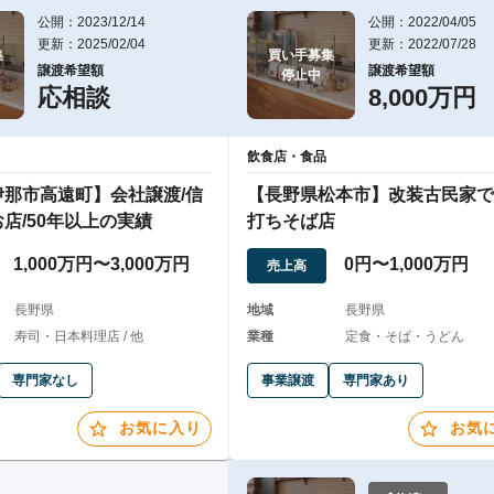
公開：2023/12/14
公開：2022/04/05
更新：2025/02/04
更新：2022/07/28


買い手募集

譲渡希望額
譲渡希望額
停止中
応相談
8,000万円
飲食店・食品
伊那市高遠町】会社譲渡/信
【長野県松本市】改装古民家で
店/50年以上の実績
打ちそば店
1,000万円〜3,000万円
0円〜1,000万円
売上高
長野県
地域
長野県
寿司・日本料理店 / 他
業種
定食・そば・うどん
専門家なし
事業譲渡
専門家あり
お気に入り
お気