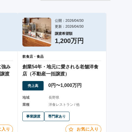
公開：2026/04/30
更新：2026/04/30
譲渡希望額
1,200万円
飲食店・食品
に強み
創業54年・地元に愛される老舗洋食
譲渡
店（不動産一括譲渡）
0円〜1,000万円
売上高
地域
長野県
業種
洋食レストラン / 他
事業譲渡
専門家あり
に入り
お気に入り