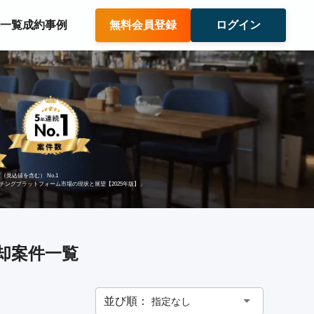
件一覧
成約事例
無料会員登録
ログイン
（見込値を含む） No.1
ッチングプラットフォーム市場の現状と展望【2025年版】」
売却案件一覧
並び順：
指定なし