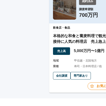
成約済み
譲渡希望額
700万円
飲食店・食品
本格的な和食と蕎麦料理で観光
接待に人気の料理店 売上急上
の会社の譲渡
5,000万円〜1億円
売上高
地域
甲信越・北陸地方
業種
寿司・日本料理店 / 他
会社譲渡
専門家あり
お気