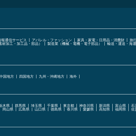
・情報通信サービス
アパレル・ファッション
家具・家電・日用品・消費財
旅
素材加工・加工品・部品）
製造業（機械・電機・電子部品）
輸送・運送・海
中国地方
四国地方
九州・沖縄地方
海外
栃木県
群馬県
埼玉県
千葉県
東京都
神奈川県
新潟県
富山県
石
岡山県
広島県
山口県
徳島県
香川県
愛媛県
高知県
福岡県
佐