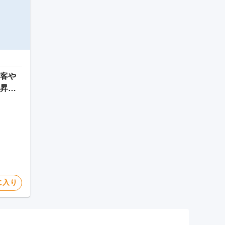
客や
昇中
に入り