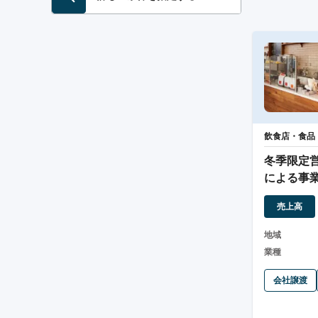
飲食店・食品
冬季限定
による事
売上高
地域
業種
会社譲渡