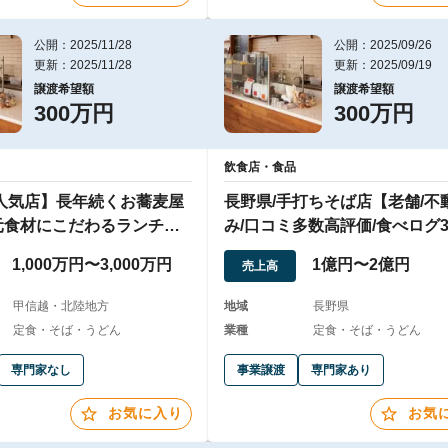
公開：2025/11/28
公開：2025/09/26
更新：2025/11/28
更新：2025/09/19
譲渡希望額
譲渡希望額
300万円
300万円
飲食店・食品
/人気店】長年続くお蕎麦屋
長野県/手打ちそば店【老舗/不
元食材にこだわるランチが
み/口コミ多数高評価/食べログ3
店
上】
1,000万円〜3,000万円
1億円〜2億円
売上高
甲信越・北陸地方
地域
長野県
定食・そば・うどん
業種
定食・そば・うどん
専門家なし
事業譲渡
専門家あり
お気に入り
お気