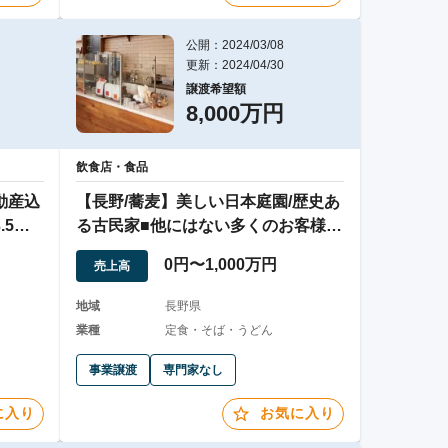
公開：2024/03/08
更新：2024/04/30
譲渡希望額
8,000万円
飲食店・食品
動産込
【長野/蕎麦】美しい日本庭園/歴史あ
.5以
る古民家■他にはない多くのお客様を
癒すお店
0円〜1,000万円
売上高
地域
長野県
業種
定食・そば・うどん
事業譲渡
専門家なし
に入り
お気に入り