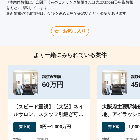
※本案件情報は、公開日時点のヒアリング情報または売主様の自己申告情報
をもとに掲載しています。
最新情報や詳細情報は、交渉を進める中で確認いただく必要があります。
お気に入り
よく一緒にみられている案件
譲渡希望額
譲渡
60万円
4
【スピード重視】【大阪】ネイ
大阪府主要駅徒
ルサロン、スタッフ引継ぎ可能/
地、アイラッシ
テコ入れで成長余地大
毛の黒字複合サ
0円〜1,000万円
1,0
売上高
売上高
地域
大阪府
地域
大阪府