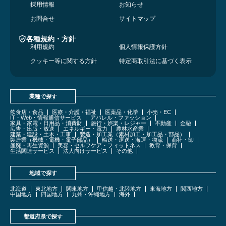
採用情報
お知らせ
お問合せ
サイトマップ
各種規約・方針
利用規約
個人情報保護方針
クッキー等に関する方針
特定商取引法に基づく表示
業種で探す
飲食店・食品
医療・介護・福祉
医薬品・化学
小売・EC
IT・Web・情報通信サービス
アパレル・ファッション
家具・家電・日用品・消費財
旅行・娯楽・レジャー
不動産
金融
広告・出版・放送
エネルギー・電力
農林水産業
建築・建設・土木・工事
製造・加工業（素材加工・加工品・部品）
製造業（機械・電機・電子部品）
輸送・運送・海運・物流
商社・卸
産廃・再生資源
美容・セルフケア・フィットネス
教育・保育
生活関連サービス
法人向けサービス
その他
地域で探す
北海道
東北地方
関東地方
甲信越・北陸地方
東海地方
関西地方
中国地方
四国地方
九州・沖縄地方
海外
都道府県で探す