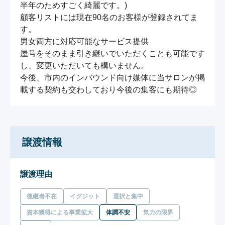
半年のためすごく綺麗です。)

顧客リストには現在90名のお客様が登録されてま
す。

男女両方に対応可能なサービス提供

屋号をそのまま引き継いでいただくことも可能です
し、変更いただいても構いません。

今後、市内のインバウンド向け媒体に当サロンが掲
載する契約も交わしており今後の集客にも期待◎
譲渡情報
譲渡理由
後継者不在
イグジット
選択と集中
資本獲得による事業拡大
体調不安
気力の限界