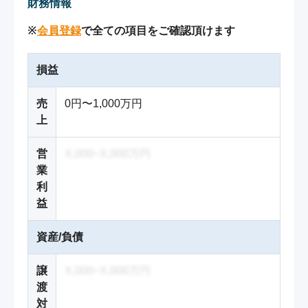
財務情報
※
会員登録
で全ての項目をご確認頂けます
損益
売
0円〜1,000万円
上
営
X,000~X,000万円
業
利
益
資産/負債
譲
X,000~X,000万円
渡
対