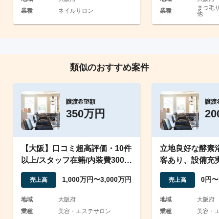
まつ毛サ
業種
ネイルサロン
業種
他
類似のおすすめ案件
譲渡希望額
譲渡
350万円
2
【大阪】口コミ超高評価・10件
立地良好な酵素
以上/スタッフ在籍/内装費300万
客あり、設備充
円/エステサロン
な店舗譲渡
1,000万円〜3,000万円
0円〜
売上高
売上高
地域
大阪府
地域
大阪府
業種
美容・エステサロン
業種
美容・