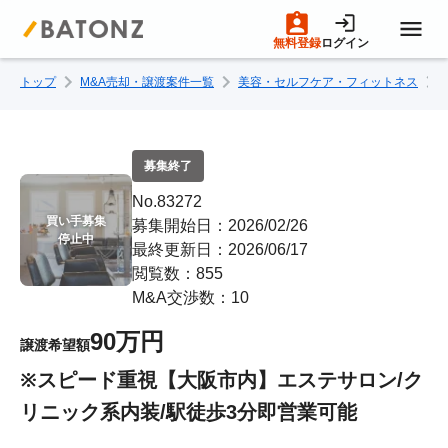
無料登録
ログイン
トップ
M&A売却・譲渡案件一覧
美容・セルフケア・フィットネス
トップページ
M&A案件一覧
募集終了
No.83272
売りたい方へ
買い手募集

募集開始日：2026/02/26
停止中
最終更新日：2026/06/17
閲覧数：855
買いたい方へ
M&A交渉数：10
90万円
譲渡希望額
成約事例
※スピード重視【大阪市内】エステサロン/ク
リニック系内装/駅徒歩3分即営業可能
M&A専門家の方へ