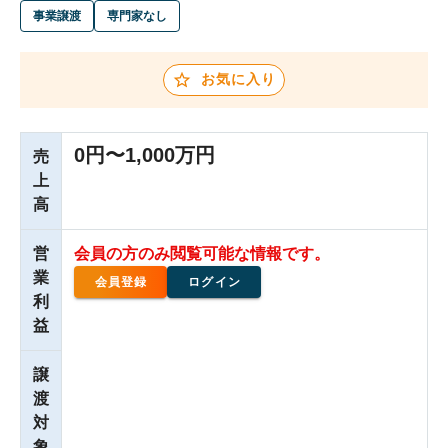
事業譲渡
専門家なし
お気に入り
0円〜1,000万円
売
上
高
営
会員の方のみ閲覧可能な情報です。
業
会員登録
ログイン
利
益
譲
渡
対
象