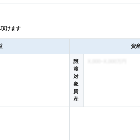
認頂けます
益
資産
譲
X,000~X,000万円
渡
対
象
資
産