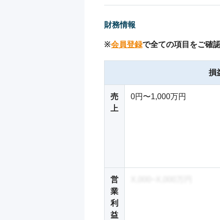
財務情報
※
会員登録
で全ての項目をご確
損
売
0円〜1,000万円
上
営
X,000~X,000万円
業
利
益