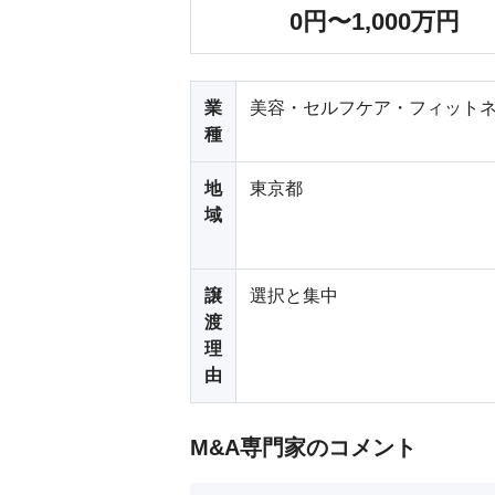
0円〜1,000万円
業
美容・セルフケア・フィットネ
種
地
東京都
域
譲
選択と集中
渡
理
由
M&A専門家のコメント