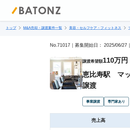
トップ
M&A売却・譲渡案件一覧
美容・セルフケア・フィットネス
No.71017｜募集開始日： 2025/06/
110万円
譲渡希望額
恵比寿駅 マ
譲渡
事業譲渡
専門家あり
売上高