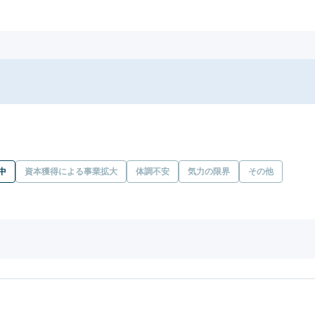
中
資本獲得による事業拡大
体調不安
気力の限界
その他