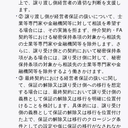
上で、譲り渡し側経営者の適切な判断を支援し
ます。
② 譲り渡し側が経営者保証の扱いについて、士
業等専門家や金融機関等に対して相談を希望す
る場合には、その実施を拒まず、仲介契約・FA
契約等における秘密保持条項の対象から相談先
の士業等専門家や金融機関等を除外します。さ
らに、譲り受け側との契約において秘密保持条
項がある場合には、譲り受け側に対して、秘密
保持条項の対象から相談先の士業等専門家や金
融機関等を除外するよう働きかけます。
③ 最終契約における経営者保証の扱いに関し
て、保証の解除又は譲り受け側への移行を想定
する場合には、最終契約において譲り受け側の
義務として保証の解除又は移行を明確に位置付
けることを検討します。具体的には、譲り受け
側の義務として保証の解除又は移行を位置付け
た上で、保証の解除又は移行のクロージング条
件としての設定や仮に保証の移行がなされなか