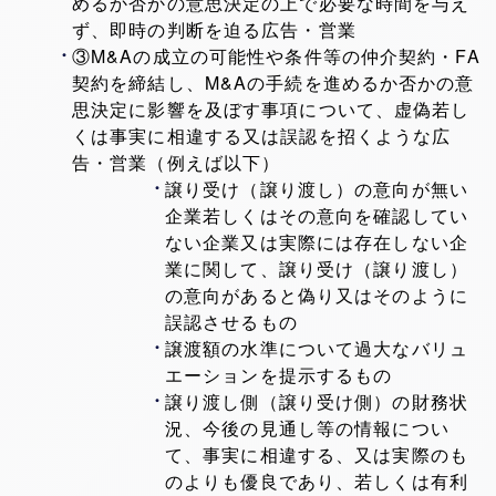
めるか否かの意思決定の上で必要な時間を与え
ず、即時の判断を迫る広告・営業
③M&Aの成立の可能性や条件等の仲介契約・FA
契約を締結し、M&Aの手続を進めるか否かの意
思決定に影響を及ぼす事項について、虚偽若し
くは事実に相違する又は誤認を招くような広
告・営業（例えば以下）
譲り受け（譲り渡し）の意向が無い
企業若しくはその意向を確認してい
ない企業又は実際には存在しない企
業に関して、譲り受け（譲り渡し）
の意向があると偽り又はそのように
誤認させるもの
譲渡額の水準について過大なバリュ
エーションを提示するもの
譲り渡し側（譲り受け側）の財務状
況、今後の見通し等の情報につい
て、事実に相違する、又は実際のも
のよりも優良であり、若しくは有利