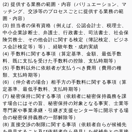
(2) 提供する業務の範囲・内容（バリュエーション、マ
ッチング、交渉等のプロセスごとに提供する業務の範
囲・内容）
(3) 担当者の保有資格（例えば、公認会計士、税理士、
中小企業診断士、弁護士、行政書士、司法書士、社会保
険労務士、その他会計に関する検定（簿記検定、ビジネ
ス会計検定等）等）、経験年数・成約実績
(4) 手数料に関する事項（算定基準、金額、最低手数
料、既に支払を受けた手数料の控除、支払時期等）
(5) 手数料以外に依頼者が支払うべき費用（費用の種
類、支払時期等）
(6) （仲介者の場合）相手方の手数料に関する事項（算
定基準、最低手数料、支払時期等）
(7) 秘密保持に関する事項（依頼者に秘密保持義務を課
す場合にはその旨、秘密保持の対象となる事実、士業等
専門家や事業承継・引継ぎ支援センター等に開示する場
合の秘密保持義務の一部解除等）
(8) 直接交渉の制限に関する事項（依頼者自らが候補先
を発見すること及び依頼者自ら発見した候補先との直接