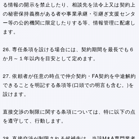
る情報の開示を禁止したり、相談先を法令上又は契約上
の秘密保持義務がある者や事業承継・引継ぎ支援センタ
ー等の公的機関に限定したりする等、情報管理に配慮し
ます。
26. 専任条項を設ける場合には、契約期間を最長でも６
か月～１年以内を目安として定めます。
27. 依頼者が任意の時点で仲介契約・FA契約を中途解約
できることを明記する条項等(口頭での明言も含む。)を
設けます。
直接交渉の制限に関する条項については、特に以下の点
を遵守して、行動します。
28. 直接交渉が制限される候補先は、当該M&A専門業者