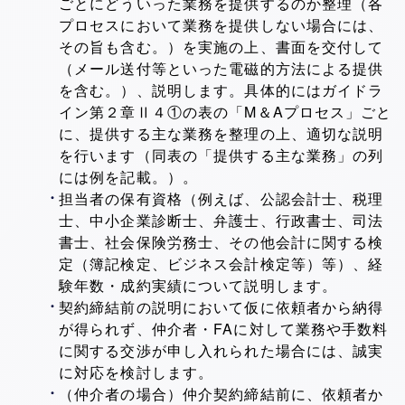
ごとにどういった業務を提供するのか整理（各
プロセスにおいて業務を提供しない場合には、
その旨も含む。）を実施の上、書面を交付して
（メール送付等といった電磁的方法による提供
を含む。）、説明します。具体的にはガイドラ
イン第２章Ⅱ４①の表の「M＆Aプロセス」ごと
に、提供する主な業務を整理の上、適切な説明
を行います（同表の「提供する主な業務」の列
には例を記載。）。
担当者の保有資格（例えば、公認会計士、税理
士、中小企業診断士、弁護士、行政書士、司法
書士、社会保険労務士、その他会計に関する検
定（簿記検定、ビジネス会計検定等）等）、経
験年数・成約実績について説明します。
契約締結前の説明において仮に依頼者から納得
が得られず、仲介者・FAに対して業務や手数料
に関する交渉が申し入れられた場合には、誠実
に対応を検討します。
（仲介者の場合）仲介契約締結前に、依頼者か