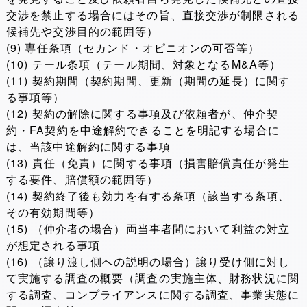
交渉を禁止する場合にはその旨、直接交渉が制限される
候補先や交渉目的の範囲等）
(9) 専任条項（セカンド・オピニオンの可否等）
(10) テール条項（テール期間、対象となるM&A等）
(11) 契約期間（契約期間、更新（期間の延長）に関す
る事項等）
(12) 契約の解除に関する事項及び依頼者が、仲介契
約・FA契約を中途解約できることを明記する場合に
は、当該中途解約に関する事項
(13) 責任（免責）に関する事項（損害賠償責任が発生
する要件、賠償額の範囲等）
(14) 契約終了後も効力を有する条項（該当する条項、
その有効期間等）
(15) （仲介者の場合）両当事者間において利益の対立
が想定される事項
(16) （譲り渡し側への説明の場合）譲り受け側に対し
て実施する調査の概要（調査の実施主体、財務状況に関
する調査、コンプライアンスに関する調査、事業実態に