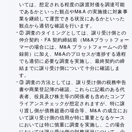
いては、想定される程度の譲渡対価を調達可能
であるかといった観点やM&A の実施後に対象事
業を継続して運営できる状況にあるかといった
観点から適切な確認を行います。
② 調査のタイミングとしては、譲り受け側との
仲介契約・FA 契約締結前（M&Aプラットフォー
マーの場合には、M&A プラットフォームへの登
録前）に加え、M&Aのプロセスが進捗する過程
でも適切に必要な調査を実施し、最終契約の締
結までに譲り受け側について十分に確認しま
す。
③ 調査の方法としては、譲り受け側の税務申告
書や商業登記簿の確認、これらに記載のある代
表者、役員及び株主等の関係者も含めたコンプ
ライアンスチェックが想定されますが、特に譲
り渡し側が債務超過の場合等、M&A の成立にお
いて譲り受け側の信用が特に重要となるケース
においては特に慎重に調査を実施し、この場合
においては譲り受け側の財務状況について、少