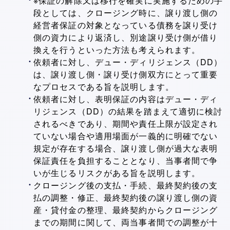
※保証の解除又は移行を確実に実施するための手
段としては、クロージング時に、譲り渡し側の
経営者保証の対象となっている債務を譲り受け
側の資力により返済し、別途譲り受け側が借り
換えを行うといった方法も考えられます。
依頼者に対し、デュー・ディリジェンス（DD）
は、譲り渡し側・譲り受け側双方にとって重要
なプロセスである旨を説明します。
依頼者に対し、表明保証の内容はデュー・ディ
リジェンス（DD）の結果を踏まえて適切に検討
されるべきであり、期間や責任上限が設定され
ていない場合や適用場面が一義的に明確でない
規定が存在する場合、譲り渡し側が過大な表明
保証責任を負担することとなり、当事者間で争
いが生じるリスクがある旨を説明します。
クロージング後の支払・手続、最終契約後の支
払の調整・修正、最終契約後の譲り渡し側の資
産・貸付金の整理、最終契約からクロージング
までの期間に関して、両当事者間での調整が十