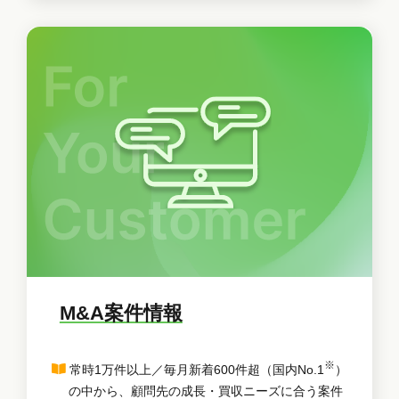
M&A案件情報
※
常時1万件以上／毎月新着600件超（国内No.1
）
の中から、顧問先の成長・買収ニーズに合う案件