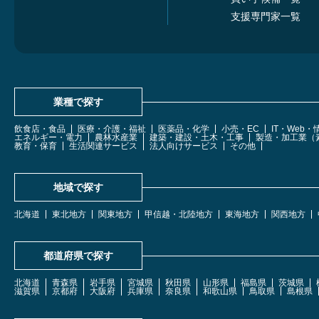
支援専門家一覧
業種で探す
飲食店・食品
医療・介護・福祉
医薬品・化学
小売・EC
IT・Web
エネルギー・電力
農林水産業
建築・建設・土木・工事
製造・加工業（
教育・保育
生活関連サービス
法人向けサービス
その他
地域で探す
北海道
東北地方
関東地方
甲信越・北陸地方
東海地方
関西地方
都道府県で探す
北海道
青森県
岩手県
宮城県
秋田県
山形県
福島県
茨城県
滋賀県
京都府
大阪府
兵庫県
奈良県
和歌山県
鳥取県
島根県