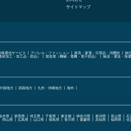
サイトマップ
・情報通信サービス
アパレル・ファッション
家具・家電・日用品・消費財
旅
素材加工・加工品・部品）
製造業（機械・電機・電子部品）
輸送・運送・海
中国地方
四国地方
九州・沖縄地方
海外
栃木県
群馬県
埼玉県
千葉県
東京都
神奈川県
新潟県
富山県
石
岡山県
広島県
山口県
徳島県
香川県
愛媛県
高知県
福岡県
佐