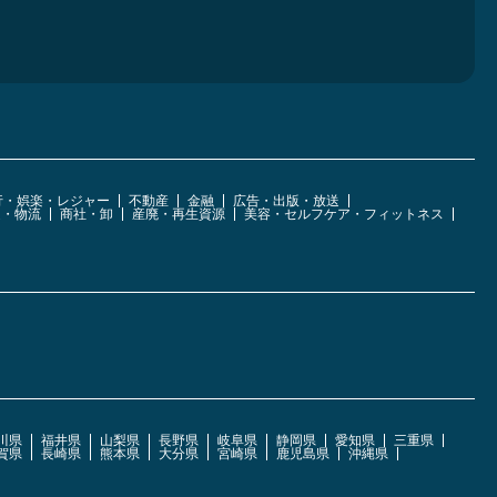
行・娯楽・レジャー
不動産
金融
広告・出版・放送
運・物流
商社・卸
産廃・再生資源
美容・セルフケア・フィットネス
川県
福井県
山梨県
長野県
岐阜県
静岡県
愛知県
三重県
賀県
長崎県
熊本県
大分県
宮崎県
鹿児島県
沖縄県