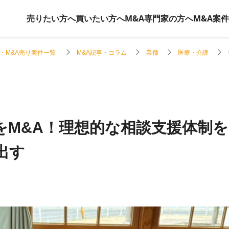
売りたい方へ
買いたい方へ
M&A専門家の方へ
M&A案
・M&A売り案件一覧
M&A記事・コラム
業種
医療・介護
をM&A！理想的な相談支援体制を
出す