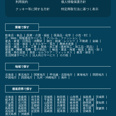
利用規約
個人情報保護方針
クッキー等に関する方針
特定商取引法に基づく表示
業種で探す
飲食店・食品
医療・介護・福祉
医薬品・化学
小売・EC
IT・Web・情報通信サービス
アパレル・ファッション
家具・家電・日用品・消費財
旅行・娯楽・レジャー
不動産
金融
広告・出版・放送
エネルギー・電力
農林水産業
建築・建設・土木・工事
製造・加工業（素材加工・加工品・部品）
製造業（機械・電機・電子部品）
輸送・運送・海運・物流
商社・卸
産廃・再生資源
美容・セルフケア・フィットネス
教育・保育
生活関連サービス
法人向けサービス
その他
地域で探す
北海道
東北地方
関東地方
甲信越・北陸地方
東海地方
関西地方
中国地方
四国地方
九州・沖縄地方
海外
都道府県で探す
北海道
青森県
岩手県
宮城県
秋田県
山形県
福島県
茨城県
栃木県
群馬県
埼玉県
千葉県
東京都
神奈川県
新潟県
富山県
石川県
福井県
山梨県
長野県
岐阜県
静岡県
愛知県
三重県
滋賀県
京都府
大阪府
兵庫県
奈良県
和歌山県
鳥取県
島根県
岡山県
広島県
山口県
徳島県
香川県
愛媛県
高知県
福岡県
佐賀県
長崎県
熊本県
大分県
宮崎県
鹿児島県
沖縄県